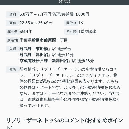
【外観】
6.8万円～7.4万円 管理/共益費 4,000円
賃料
22.35㎡～26.49㎡
1K
面積
間取り
築14年
1階/2階建
築年数
所在階
千葉県
船橋市
前原西
１丁目
所在地
総武線
「
東船橋
」駅 徒歩9分
交通
総武線
「
津田沼
」駅 徒歩19分
京成電鉄松戸線
「
新津田沼
」駅 徒歩23分
新着情報：リブリ・ザーネ トッシの空室情報ならコチ
備考
ラ。「リブリ・ザーネ トッシ」のここがイチオシ。物
件の周辺に2駅あるので移動範囲も広がります。こちら
の物件はアパートです。より多くの不動産情報をお求め
なら、まずはＦＴーハウスまでご連絡ください。当社で
は、総武線東船橋を中心に多種多様な不動産情報を取り
扱っております。
リブリ・ザーネ トッシのコメント(おすすめポイン
ト)