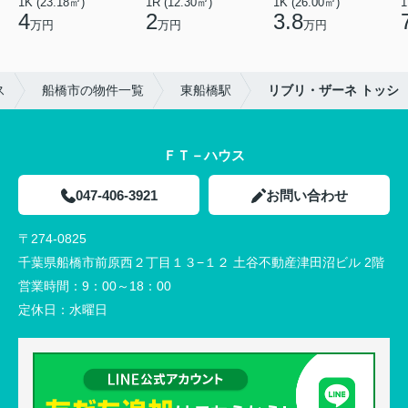
1K (23.18㎡)
1R (12.30㎡)
1K (26.00㎡)
1
4
2
3.8
万円
万円
万円
ス
船橋市の物件一覧
東船橋駅
リブリ・ザーネ トッシ
ＦＴ－ハウス
047-406-3921
お問い合わせ
〒274-0825
千葉県船橋市前原西２丁目１３−１２ 土谷不動産津田沼ビル 2階
営業時間：
9：00～18：00
定休日：
水曜日