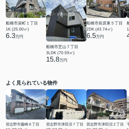
船橋市栄町１丁目
船橋市前原東５丁目
1
1K (25.00㎡)
2DK (43.74㎡)
6.3
6.5
万円
万円
船橋市芝山７丁目
3LDK (70.59㎡)
15.8
万円
よく見られている物件
習志野市藤崎６丁目
習志野市津田沼７丁目
習志野市津田沼２丁目