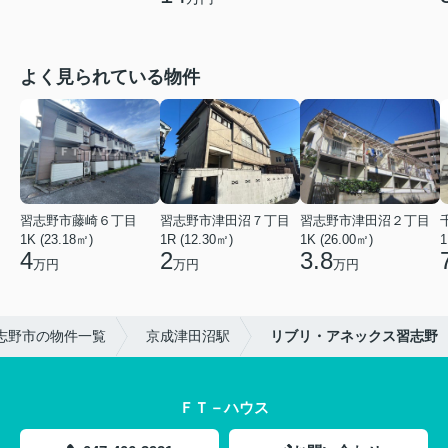
よく見られている物件
習志野市藤崎６丁目
習志野市津田沼７丁目
習志野市津田沼２丁目
1K (23.18㎡)
1R (12.30㎡)
1K (26.00㎡)
1
4
2
3.8
万円
万円
万円
志野市の物件一覧
京成津田沼駅
リブリ・アネックス習志野
ＦＴ－ハウス