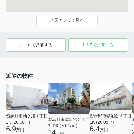
地図アプリで見る
メールで共有する
LINEで共有する
近隣の物件
習志野市鷺沼台３丁目
習志野市袖ケ浦１丁目
習志野市津田沼２丁目
1K (26.08㎡)
1K (26.08㎡)
3LDK (70.77㎡)
1
6.4
6.9
万円
万円
14
万円