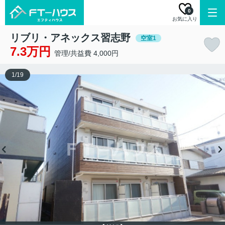
0
お気に入り
リブリ・アネックス習志野
空室1
7.3万円
管理/共益費 4,000円
1
/
19