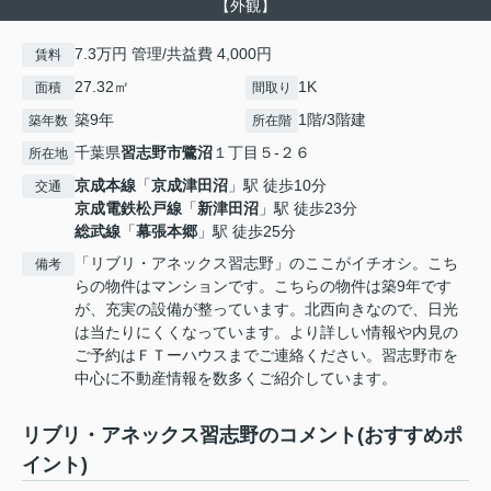
【外観】
7.3万円 管理/共益費 4,000円
賃料
27.32㎡
1K
面積
間取り
築9年
1階/3階建
築年数
所在階
千葉県
習志野市
鷺沼
１丁目５-２６
所在地
京成本線
「
京成津田沼
」駅 徒歩10分
交通
京成電鉄松戸線
「
新津田沼
」駅 徒歩23分
総武線
「
幕張本郷
」駅 徒歩25分
「リブリ・アネックス習志野」のここがイチオシ。こち
備考
らの物件はマンションです。こちらの物件は築9年です
が、充実の設備が整っています。北西向きなので、日光
は当たりにくくなっています。より詳しい情報や内見の
ご予約はＦＴーハウスまでご連絡ください。習志野市を
中心に不動産情報を数多くご紹介しています。
リブリ・アネックス習志野のコメント(おすすめポ
イント)