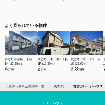
よく見られている物件
習志野市藤崎６丁目
習志野市津田沼７丁目
習志野市津田沼２丁目
1K (23.18㎡)
1R (12.30㎡)
1K (26.00㎡)
1
4
2
3.8
万円
万円
万円
千葉市花見川区の物件一覧
実籾駅
賃貸ガレージハウス
ＦＴ－ハウス