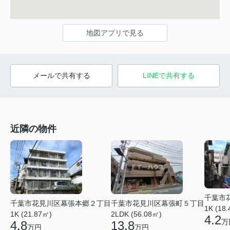
地図アプリで見る
メールで共有する
LINEで共有する
近隣の物件
千葉市
千葉市花見川区幕張本郷２丁目
千葉市花見川区幕張町５丁目
1K (18
1K (21.87㎡)
2LDK (56.08㎡)
4.2
万
4.8
13.8
万円
万円