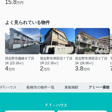
15.8
万円
よく見られている物件
習志野市藤崎６丁目
習志野市津田沼７丁目
習志野市津田沼２丁目
1K (23.18㎡)
1R (12.30㎡)
1K (26.00㎡)
1
4
2
3.8
万円
万円
万円
T-ハウス
船橋市の物件一覧
東船橋駅
アミー一番館
ＦＴ－ハウス