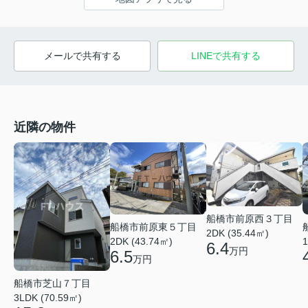
メールで共有する
LINEで共有する
近隣の物件
船橋市前原西３丁目
船橋市前原東５丁目
2DK (35.44㎡)
1
2DK (43.74㎡)
6.4
万円
6.5
万円
船橋市芝山７丁目
3LDK (70.59㎡)