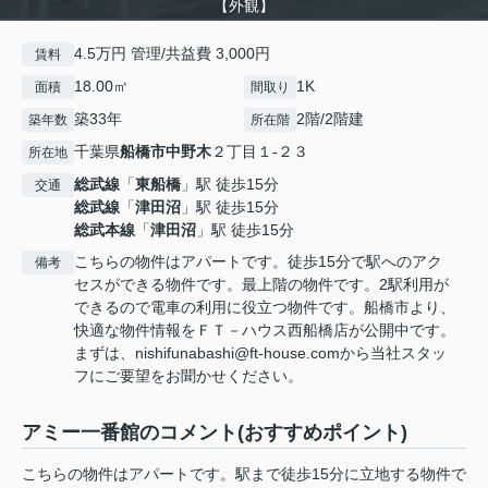
【外観】
4.5万円 管理/共益費 3,000円
賃料
18.00㎡
1K
面積
間取り
築33年
2階/2階建
築年数
所在階
千葉県
船橋市
中野木
２丁目１-２３
所在地
総武線
「
東船橋
」駅 徒歩15分
交通
総武線
「
津田沼
」駅 徒歩15分
総武本線
「
津田沼
」駅 徒歩15分
こちらの物件はアパートです。徒歩15分で駅へのアク
備考
セスができる物件です。最上階の物件です。2駅利用が
できるので電車の利用に役立つ物件です。船橋市より、
快適な物件情報をＦＴ－ハウス西船橋店が公開中です。
まずは、nishifunabashi@ft-house.comから当社スタッ
フにご要望をお聞かせください。
アミー一番館のコメント(おすすめポイント)
こちらの物件はアパートです。駅まで徒歩15分に立地する物件で