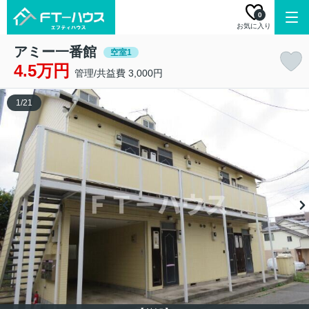
0
お気に入り
アミー一番館
空室1
4.5万円
管理/共益費 3,000円
1
/
21