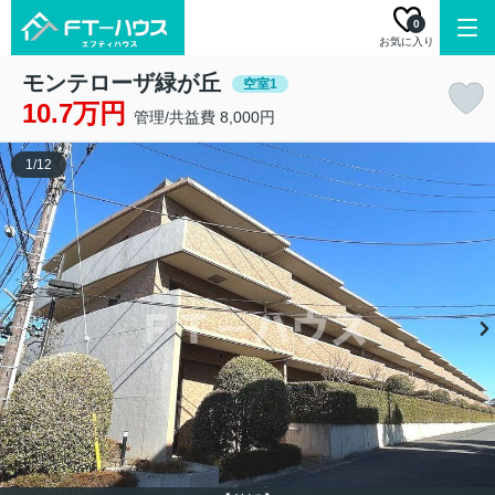
0
お気に入り
モンテローザ緑が丘
空室1
10.7万円
管理/共益費 8,000円
1
/
12