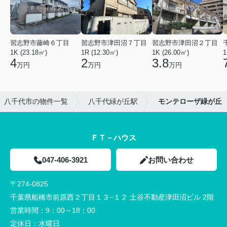
習志野市藤崎６丁目
習志野市津田沼７丁目
習志野市津田沼２丁目
1K (23.18㎡)
1R (12.30㎡)
1K (26.00㎡)
1
4
2
3.8
万円
万円
万円
八千代市の物件一覧
八千代緑が丘駅
モンテローザ緑が丘
ＦＴ－ハウス
047-406-3921
お問い合わせ
〒274-0825
千葉県船橋市前原西２丁目１３−１２ 土谷不動産津田沼ビル 2階
営業時間：
9：00～18：00
定休日：
水曜日