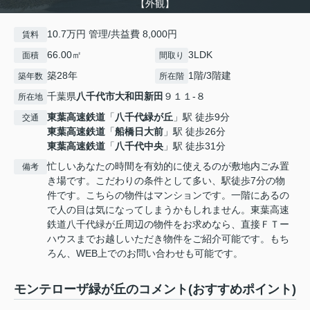
【外観】
10.7万円 管理/共益費 8,000円
賃料
66.00㎡
3LDK
面積
間取り
築28年
1階/3階建
築年数
所在階
千葉県
八千代市
大和田新田
９１１-８
所在地
東葉高速鉄道
「
八千代緑が丘
」駅 徒歩9分
交通
東葉高速鉄道
「
船橋日大前
」駅 徒歩26分
東葉高速鉄道
「
八千代中央
」駅 徒歩31分
忙しいあなたの時間を有効的に使えるのが敷地内ごみ置
備考
き場です。こだわりの条件として多い、駅徒歩7分の物
件です。こちらの物件はマンションです。一階にあるの
で人の目は気になってしまうかもしれません。東葉高速
鉄道八千代緑が丘周辺の物件をお求めなら、直接ＦＴー
ハウスまでお越しいただき物件をご紹介可能です。もち
ろん、WEB上でのお問い合わせも可能です。
モンテローザ緑が丘のコメント(おすすめポイント)