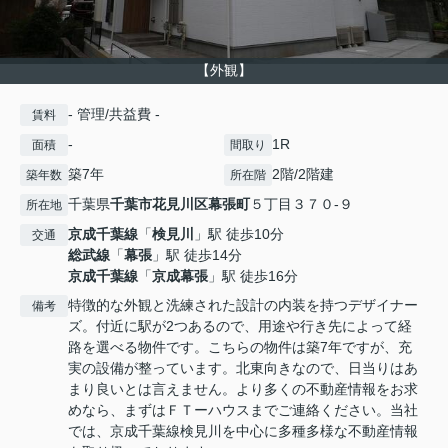
【外観】
- 管理/共益費 -
賃料
-
1R
面積
間取り
築7年
2階/2階建
築年数
所在階
千葉県
千葉市花見川区
幕張町
５丁目３７０-９
所在地
京成千葉線
「
検見川
」駅 徒歩10分
交通
総武線
「
幕張
」駅 徒歩14分
京成千葉線
「
京成幕張
」駅 徒歩16分
特徴的な外観と洗練された設計の内装を持つデザイナー
備考
ズ。付近に駅が2つあるので、用途や行き先によって経
路を選べる物件です。こちらの物件は築7年ですが、充
実の設備が整っています。北東向きなので、日当りはあ
まり良いとは言えません。より多くの不動産情報をお求
めなら、まずはＦＴーハウスまでご連絡ください。当社
では、京成千葉線検見川を中心に多種多様な不動産情報