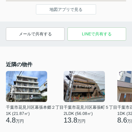
地図アプリで見る
メールで共有する
LINEで共有する
近隣の物件
千葉市花見川区幕張本郷２丁目
千葉市花見川区幕張町５丁目
千葉市
1K (21.87㎡)
2LDK (56.08㎡)
1DK (3
4.8
13.8
8.6
万円
万円
万