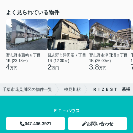
よく見られている物件
習志野市藤崎６丁目
習志野市津田沼７丁目
習志野市津田沼２丁目
1K (23.18㎡)
1R (12.30㎡)
1K (26.00㎡)
1
4
2
3.8
万円
万円
万円
千葉市花見川区の物件一覧
検見川駅
ＲＩＺＥＳＴ 幕張
ＦＴ－ハウス
047-406-3921
お問い合わせ