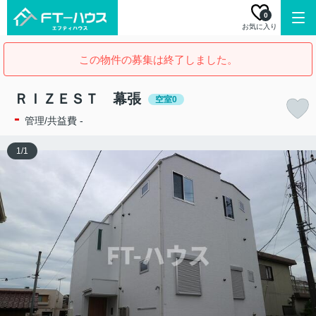
0
お気に入り
この物件の募集は終了しました。
ＲＩＺＥＳＴ 幕張
空室0
-
管理/共益費 -
1
/
1