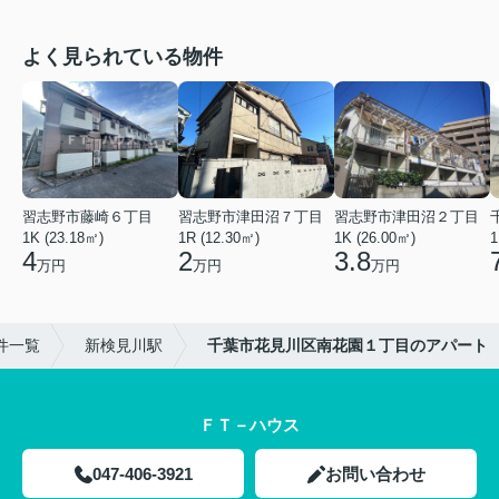
よく見られている物件
習志野市藤崎６丁目
習志野市津田沼７丁目
習志野市津田沼２丁目
1K (23.18㎡)
1R (12.30㎡)
1K (26.00㎡)
1
4
2
3.8
万円
万円
万円
件一覧
新検見川駅
千葉市花見川区南花園１丁目のアパート
ＦＴ－ハウス
047-406-3921
お問い合わせ