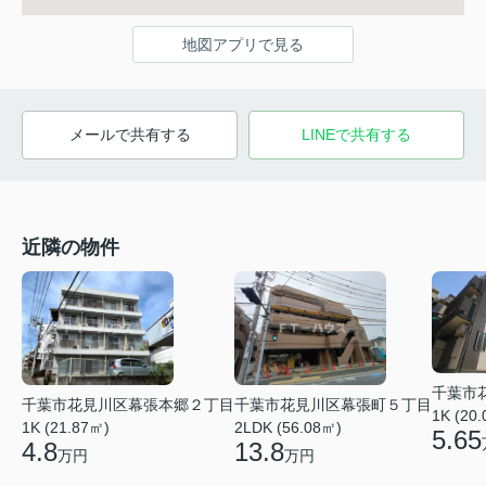
地図アプリで見る
メールで共有する
LINEで共有する
近隣の物件
千葉市
千葉市花見川区幕張本郷２丁目
千葉市花見川区幕張町５丁目
1K (20
1K (21.87㎡)
2LDK (56.08㎡)
5.65
4.8
13.8
万円
万円