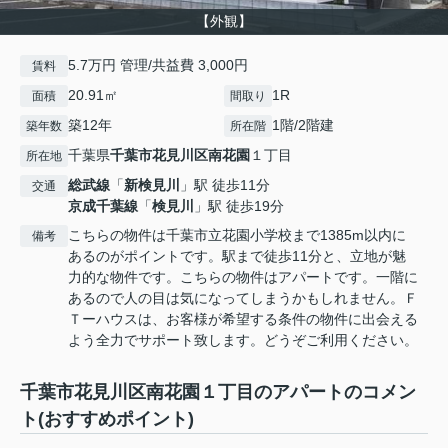
【外観】
5.7万円 管理/共益費 3,000円
賃料
20.91㎡
1R
面積
間取り
築12年
1階/2階建
築年数
所在階
千葉県
千葉市花見川区
南花園
１丁目
所在地
総武線
「
新検見川
」駅 徒歩11分
交通
京成千葉線
「
検見川
」駅 徒歩19分
こちらの物件は千葉市立花園小学校まで1385m以内に
備考
あるのがポイントです。駅まで徒歩11分と、立地が魅
力的な物件です。こちらの物件はアパートです。一階に
あるので人の目は気になってしまうかもしれません。Ｆ
Ｔーハウスは、お客様が希望する条件の物件に出会える
よう全力でサポート致します。どうぞご利用ください。
千葉市花見川区南花園１丁目のアパートのコメン
ト(おすすめポイント)