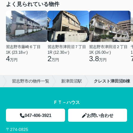
よく見られている物件
習志野市藤崎６丁目
習志野市津田沼７丁目
習志野市津田沼２丁目
1K (23.18㎡)
1R (12.30㎡)
1K (26.00㎡)
1
4
2
3.8
万円
万円
万円
習志野市の物件一覧
新津田沼駅
クレスト津田沼B棟
ＦＴ－ハウス
047-406-3921
お問い合わせ
〒274-0825