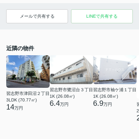
メールで共有する
LINEで共有する
近隣の物件
習志野市鷺沼台３丁目
習志野市袖ケ浦１丁目
習志野市津田沼２丁目
1K (26.08㎡)
1K (26.08㎡)
3LDK (70.77㎡)
6.4
6.9
万円
万円
14
万円
2