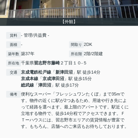
【外観】
- 管理/共益費 -
賃料
-
2DK
面積
間取り
築37年
2階/2階建
築年数
所在階
千葉県
習志野市
藤崎
２丁目１０-５
所在地
京成電鉄松戸線
「
新津田沼
」駅 徒歩14分
交通
京成本線
「
京成津田沼
」駅 徒歩15分
総武線
「
津田沼
」駅 徒歩17分
便利なスーパー「フレッシュワンたくぼ」まで35mで
備考
す。物件の近くに駅が2つあるため、用途や行き先によ
って経路を選べます。最上階のアパートです。駅近くに
立地する物件で、徒歩14分程でアクセスできます。Ｆ
Ｔーハウスには、習志野市エリアの賃貸情報が豊富で
す。もちろん、店舗へのご来店もお待ちしております。