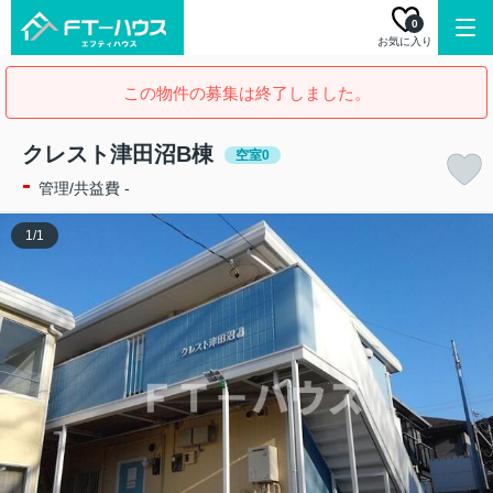
0
お気に入り
この物件の募集は終了しました。
クレスト津田沼B棟
空室0
-
管理/共益費 -
1
/
1