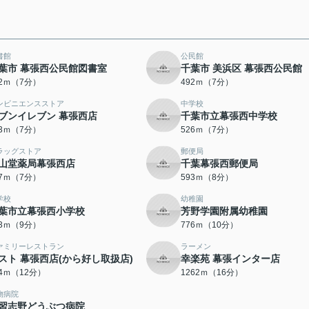
書館
公民館
葉市 幕張西公民館図書室
千葉市 美浜区 幕張西公民館
92ｍ（7分）
492ｍ（7分）
ンビニエンスストア
中学校
ブンイレブン 幕張西店
千葉市立幕張西中学校
23ｍ（7分）
526ｍ（7分）
ラッグストア
郵便局
山堂薬局幕張西店
千葉幕張西郵便局
57ｍ（7分）
593ｍ（8分）
学校
幼稚園
葉市立幕張西小学校
芳野学園附属幼稚園
63ｍ（9分）
776ｍ（10分）
ァミリーレストラン
ラーメン
スト 幕張西店(から好し取扱店)
幸楽苑 幕張インター店
34ｍ（12分）
1262ｍ（16分）
物病院
習志野どうぶつ病院