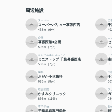
周辺施設
スーパー
図
スーパーバリュー幕張西店
千
458ｍ（6分）
4
公園
コ
幕張西第3公園
セ
506ｍ（7分）
5
コンビニエンスストア
ド
ミニストップ 千葉幕張西店
南
538ｍ（7分）
5
歯科
小
おだか小児歯科
千
625ｍ（8分）
6
総合病院
フ
かすみクリニック
ガ
836ｍ（11分）
9
専門学校
動
千葉美容専門学校
新