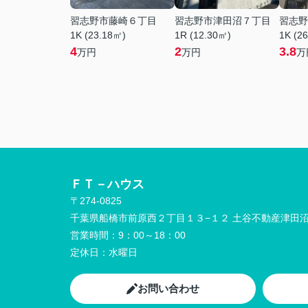
習志野市藤崎６丁目
習志野市津田沼７丁目
習志野
1K (23.18㎡)
1R (12.30㎡)
1K (2
4
2
3.8
万円
万円
万
ＦＴ－ハウス
〒274-0825
千葉県船橋市前原西２丁目１３−１２ 土谷不動産津田沼
営業時間：
9：00～18：00
定休日：
水曜日
お問い合わせ