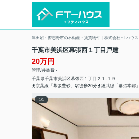
津田沼・習志野市の不動産・賃貸物件｜株式会社FT-ハウス
千葉市美浜区幕張西１丁目戸建
20万円
管理/共益費 -
千葉県
千葉市美浜区
幕張西
１丁目２１-１９
京葉線「幕張豊砂」駅徒歩20分
総武線「幕張本郷」
1
/
1