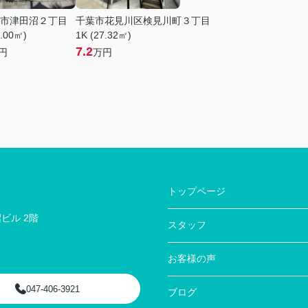
市津田沼２丁目
千葉市花見川区検見川町３丁目
6.00㎡)
1K (27.32㎡)
7.2
円
万円
トップページ
ビル 2階
スタッフ
お客様の声
047-406-3921
ブログ