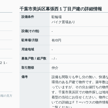
千葉市美浜区幕張西１丁目戸建の詳細情報
設備条件
駐輪場
バイク置場あり
設備(その他)
-
駐車場/月額
有/0円
用途地域
-
募集戸数 / 総戸数
- / -
２１-
取引態様
仲介
備考
設備も間取りも申し分の無い、快適
環境のある戸建て物件です。築年数
っていますが、その分お値打ちの物
す。千葉市美浜区での物件探しは地
情報の見方
着型の当社にお任せください。物件
いての詳細はＦＴーハウスの物件情
ご覧ください。