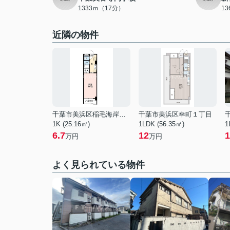
1333ｍ（17分）
1
近隣の物件
千葉市美浜区稲毛海岸４丁目
千葉市美浜区幸町１丁目
1K (25.16㎡)
1LDK (56.35㎡)
1
6.7
12
1
万円
万円
よく見られている物件