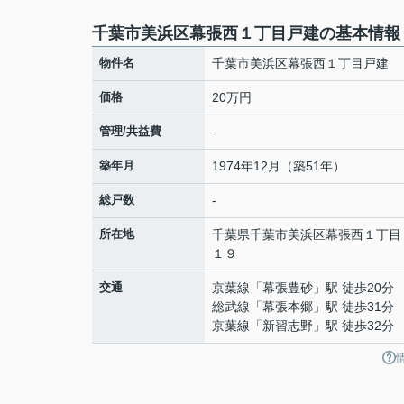
千葉市美浜区幕張西１丁目戸建の基本情報
物件名
千葉市美浜区幕張西１丁目戸建
価格
20万円
管理/共益費
-
築年月
1974年12月（築51年）
総戸数
-
所在地
千葉県
千葉市美浜区
幕張西
１丁目
１９
交通
京葉線
「
幕張豊砂
」駅 徒歩20分
総武線
「
幕張本郷
」駅 徒歩31分
京葉線
「
新習志野
」駅 徒歩32分