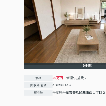
【外観】
20万円
管理/共益費
-
価格
4DK/99.14㎡
間取り/面積
千葉県
千葉市美浜区
幕張西
１丁目２
所在地