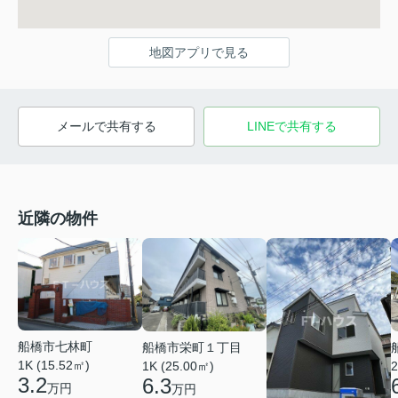
地図アプリで見る
メールで共有する
LINEで共有する
近隣の物件
船橋市七林町
船橋市栄町１丁目
1K (15.52㎡)
1K (25.00㎡)
2
3.2
6.3
万円
万円