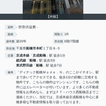
【外観】
- 管理/共益費 -
賃料
-
1R
面積
間取り
築20年
6階/7階建
築年数
所在階
千葉県
船橋市
本町
１丁目８-５
所在地
京成本線
「
京成船橋
」駅 徒歩1分
交通
総武線
「
船橋
」駅 徒歩3分
東武野田線
「
船橋
」駅 徒歩7分
「ディナック船橋Ｍｏｄｅ．Ｎ」のここがイチオシ。駅
備考
まで歩いてアクセスできる、徒歩1分の距離に立地する
物件です。こちらの物件はマンションです。こちらの物
件にはエレベーターが付いています。より多くの不動産
情報をお求めなら、まずはＦＴ－ハウス西船橋店までご
連絡ください。当社では、京成本線京成船橋を中心に多
種多様な不動産情報を取り扱っております。