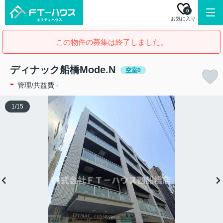
0
お気に入り
この物件の募集は終了しました。
ディナック船橋Mode.N
空室0
-
管理/共益費 -
1
/
15