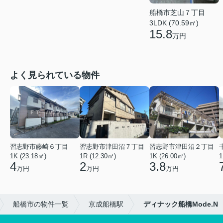
船橋市芝山７丁目
3LDK (70.59㎡)
15.8
万円
よく見られている物件
習志野市藤崎６丁目
習志野市津田沼７丁目
習志野市津田沼２丁目
1K (23.18㎡)
1R (12.30㎡)
1K (26.00㎡)
1
4
2
3.8
万円
万円
万円
船橋市の物件一覧
京成船橋駅
ディナック船橋Mode.N