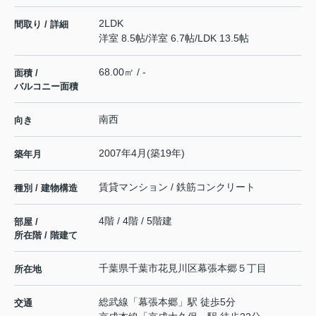
2LDK
間取り / 詳細
洋室 8.5帖
/
洋室 6.7帖
/
LDK 13.5帖
68.00㎡ / -
面積 /
バルコニー面積
南西
向き
2007年4月(築19年)
築年月
賃貸マンション / 鉄筋コンクリート
種別 / 建物構造
4階 / 4階 / 5階建
部屋 /
所在階 / 階建て
千葉県
千葉市花見川区
幕張本郷
５丁目
所在地
総武線
「
幕張本郷
」駅 徒歩5分
交通