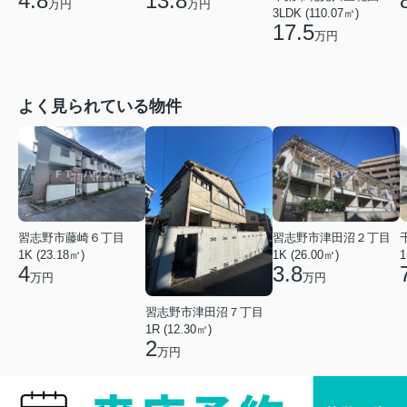
4.8
13.8
万円
万円
3LDK (110.07㎡)
17.5
万円
よく見られている物件
習志野市藤崎６丁目
習志野市津田沼２丁目
1K (23.18㎡)
1K (26.00㎡)
1
4
3.8
万円
万円
習志野市津田沼７丁目
1R (12.30㎡)
2
万円