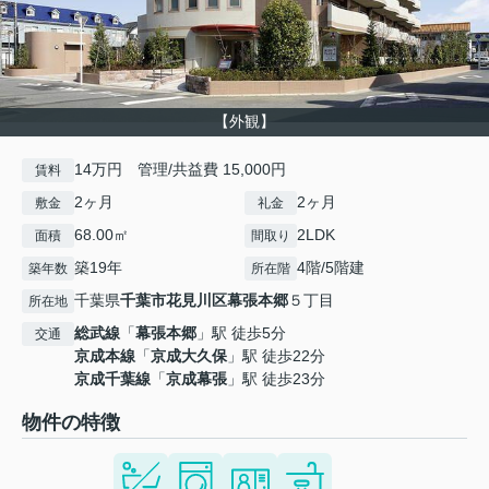
【外観】
14万円 管理/共益費 15,000円
賃料
2ヶ月
2ヶ月
敷金
礼金
68.00㎡
2LDK
面積
間取り
築19年
4階/5階建
築年数
所在階
千葉県
千葉市花見川区
幕張本郷
５丁目
所在地
総武線
「
幕張本郷
」駅 徒歩5分
交通
京成本線
「
京成大久保
」駅 徒歩22分
京成千葉線
「
京成幕張
」駅 徒歩23分
物件の特徴