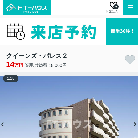
0
お気に入り
クイーンズ・パレス２
14
万円
管理/共益費 15,000円
1
/
19