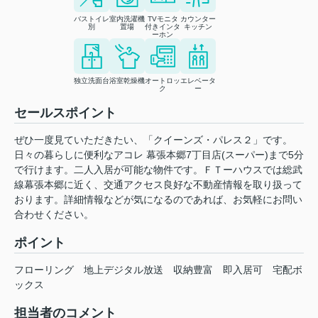
バストイレ
室内洗濯機
TVモニタ
カウンター
別
置場
付きインタ
キッチン
ーホン
独立洗面台
浴室乾燥機
オートロッ
エレベータ
ク
ー
セールスポイント
ぜひ一度見ていただきたい、「クイーンズ・パレス２」です。
日々の暮らしに便利なアコレ 幕張本郷7丁目店(スーパー)まで5分
で行けます。二人入居が可能な物件です。ＦＴーハウスでは総武
線幕張本郷に近く、交通アクセス良好な不動産情報を取り扱って
おります。詳細情報などが気になるのであれば、お気軽にお問い
合わせください。
ポイント
フローリング
地上デジタル放送
収納豊富
即入居可
宅配ボ
ックス
担当者のコメント