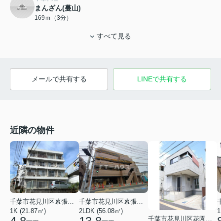
まんざん(蔓山)
169ｍ（3分）
すべて見る
メールで共有する
LINEで共有する
近隣の物件
千葉市花見川区幕張本郷２丁目
千葉市花見川区幕張町５丁目
1K (21.87㎡)
2LDK (56.08㎡)
1
千葉市花見川区花園５丁目