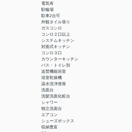
電気有
駐輪場
駐車2台可
外観タイル張り
ガスコンロ
コンロ２口以上
システムキッチン
対面式キッチン
コンロ３口
カウンターキッチン
バス・トイレ別
追焚機能浴室
浴室乾燥機
温水洗浄便座
洗面台
洗髪洗面化粧台
シャワー
独立洗面台
エアコン
シューズボックス
収納豊富