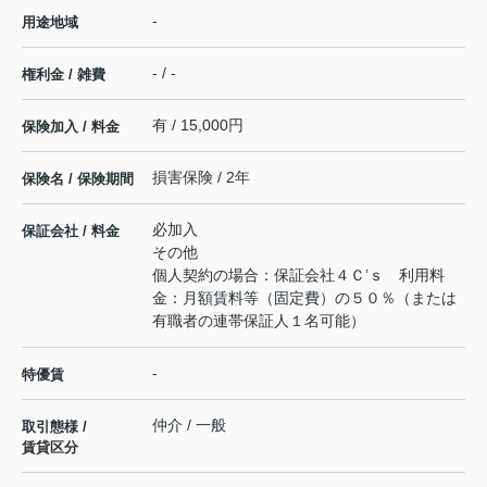
-
用途地域
- / -
権利金 / 雑費
有 / 15,000円
保険加入 / 料金
損害保険 / 2年
保険名 / 保険期間
必加入
保証会社 / 料金
その他
個人契約の場合：保証会社４Ｃ’ｓ 利用料
金：月額賃料等（固定費）の５０％（または
有職者の連帯保証人１名可能）
-
特優賃
仲介 / 一般
取引態様 /
賃貸区分