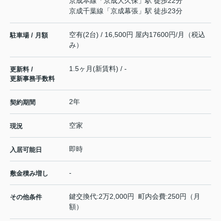
京成本線
「
京成大久保
」駅 徒歩22分
京成千葉線
「
京成幕張
」駅 徒歩23分
空有(2台) / 16,500円 屋内17600円/月（税込
駐車場 / 月額
み）
1.5ヶ月(新賃料) / -
更新料 /
更新事務手数料
2年
契約期間
空家
現況
即時
入居可能日
-
敷金積み増し
鍵交換代:2万2,000円 町内会費:250円（月
その他条件
額）