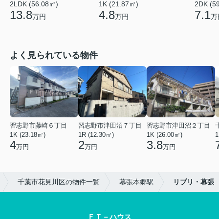
2LDK (56.08㎡)
1K (21.87㎡)
2DK (5
13.8
4.8
7.1
万円
万円
万
よく見られている物件
習志野市藤崎６丁目
習志野市津田沼７丁目
習志野市津田沼２丁目
1K (23.18㎡)
1R (12.30㎡)
1K (26.00㎡)
1
4
2
3.8
万円
万円
万円
千葉市花見川区の物件一覧
幕張本郷駅
リブリ・幕張
ＦＴ－ハウス