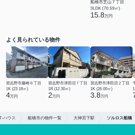
船橋市芝山７丁目
3LDK (70.59㎡)
15.8
万円
よく見られている物件
習志野市藤崎６丁目
習志野市津田沼７丁目
習志野市津田沼２丁目
1K (23.18㎡)
1R (12.30㎡)
1K (26.00㎡)
1
4
2
3.8
万円
万円
万円
-ハウス
船橋市の物件一覧
大神宮下駅
ソルロス船橋