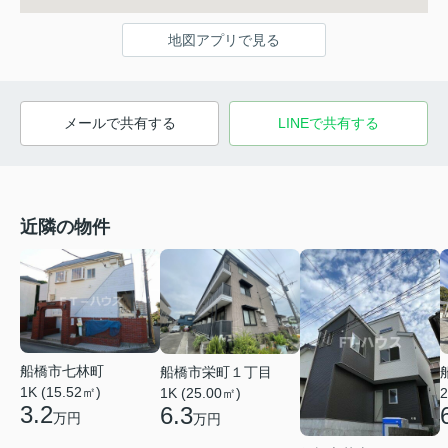
地図アプリで見る
メールで共有する
LINEで共有する
近隣の物件
船橋市七林町
船橋市栄町１丁目
1K (15.52㎡)
1K (25.00㎡)
2
3.2
6.3
万円
万円