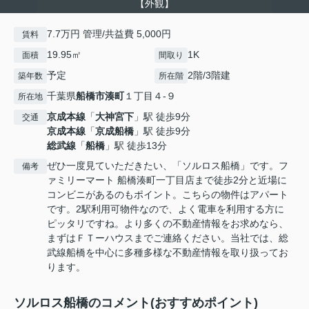
【外観】
7.7万円 管理/共益費 5,000円
賃料
19.95㎡
1K
面積
間取り
予定
2階/3階建
築年数
所在階
千葉県
船橋市
湊町
１丁目４-９
所在地
京成本線
「
大神宮下
」駅 徒歩9分
交通
京成本線
「
京成船橋
」駅 徒歩9分
総武線
「
船橋
」駅 徒歩13分
ぜひ一度見ていただきたい、「ソルロス船橋」です。フ
備考
ァミリーマート 船橋湊町一丁目店まで徒歩2分と近場に
コンビニがあるのもポイント。こちらの物件はアパート
です。2駅利用可物件なので、よく電車を利用する方に
ピッタリですね。より多くの不動産情報をお求めなら、
まずはＦＴーハウスまでご連絡ください。当社では、総
武線船橋を中心に多種多様な不動産情報を取り扱ってお
ります。
ソルロス船橋のコメント(おすすめポイント)