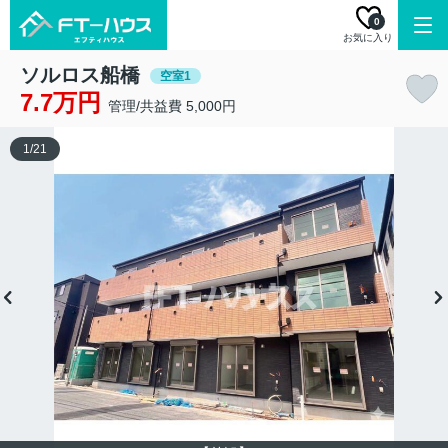
0
お気に入り
ソルロス船橋
空室1
7.7万円
管理/共益費 5,000円
1
/
21