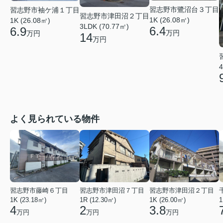
習志野市鷺沼台３丁目
習志野市袖ケ浦１丁目
習志野市津田沼２丁目
1K (26.08㎡)
1K (26.08㎡)
3LDK (70.77㎡)
6.4
6.9
万円
万円
14
万円
4
よく見られている物件
習志野市藤崎６丁目
習志野市津田沼７丁目
習志野市津田沼２丁目
1K (23.18㎡)
1R (12.30㎡)
1K (26.00㎡)
1
4
2
3.8
万円
万円
万円