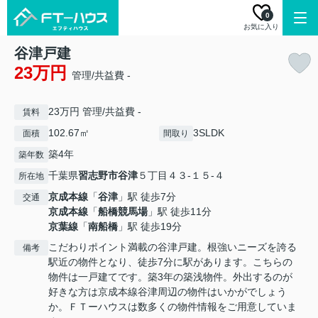
0
お気に入り
谷津戸建
23万円
管理/共益費 -
23万円 管理/共益費 -
賃料
102.67㎡
3SLDK
面積
間取り
築4年
築年数
千葉県
習志野市
谷津
５丁目４３-１５-４
所在地
京成本線
「
谷津
」駅 徒歩7分
交通
京成本線
「
船橋競馬場
」駅 徒歩11分
京葉線
「
南船橋
」駅 徒歩19分
こだわりポイント満載の谷津戸建。根強いニーズを誇る
備考
駅近の物件となり、徒歩7分に駅があります。こちらの
物件は一戸建てです。築3年の築浅物件。外出するのが
好きな方は京成本線谷津周辺の物件はいかがでしょう
か。ＦＴーハウスは数多くの物件情報をご用意していま