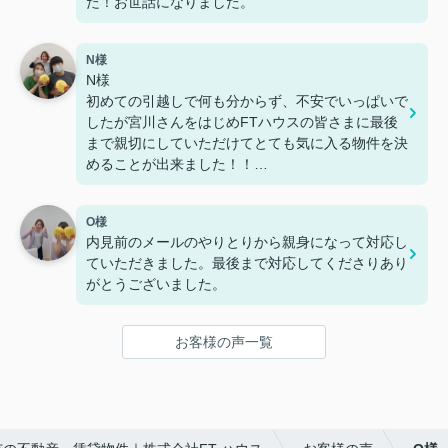
た！お世話になりました。
N様
N様
初めての引越しで何も分からず、不安でいっぱいで
したが宮川さんをはじめFTハウスの皆さまに最後
まで親切にしていただけてとても気に入る物件を決
めることが出来ました！！
また急な予定変更にも何度も対応していただき、本
当に助かりました。
O様
FTハウスさんで探して良かったです(*¨*)
内見前のメールのやりとりから親身になって対応し
ていただきました。最後まで対応してくださりあり
彼氏様
がとうございました。
営業時間が過ぎても親切に対応してくださり、他で
はなくFTハウスさんに依頼してよかったです。
自分たちにピッタリな物件を見つけることができた
お客様の声一覧
ので、また機会があればお願いしたいと思っていま
す！
ありがとうございました！！