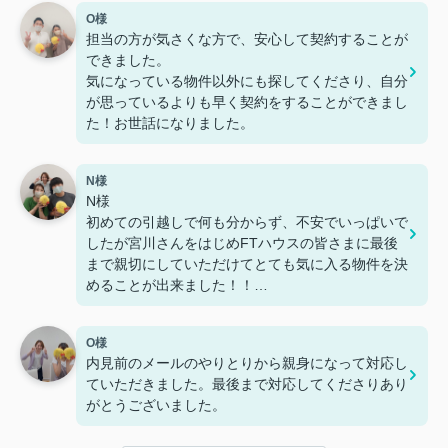
O様
担当の方が気さくな方で、安心して契約することが
できました。
気になっている物件以外にも探してくださり、自分
が思っているよりも早く契約をすることができまし
た！お世話になりました。
N様
N様
初めての引越しで何も分からず、不安でいっぱいで
したが宮川さんをはじめFTハウスの皆さまに最後
まで親切にしていただけてとても気に入る物件を決
めることが出来ました！！
また急な予定変更にも何度も対応していただき、本
当に助かりました。
O様
FTハウスさんで探して良かったです(*¨*)
内見前のメールのやりとりから親身になって対応し
ていただきました。最後まで対応してくださりあり
彼氏様
がとうございました。
営業時間が過ぎても親切に対応してくださり、他で
はなくFTハウスさんに依頼してよかったです。