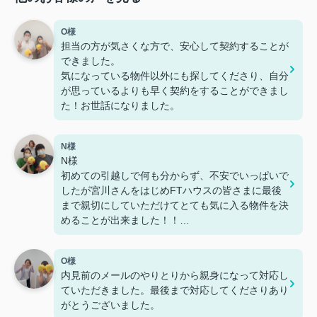
O様
担当の方が気さくな方で、安心して契約することが
できました。
気になっている物件以外にも探してくださり、自分
が思っているよりも早く契約をすることができまし
た！お世話になりました。
N様
N様
初めての引越しで何も分からず、不安でいっぱいで
したが宮川さんをはじめFTハウスの皆さまに最後
まで親切にしていただけてとても気に入る物件を決
めることが出来ました！！
また急な予定変更にも何度も対応していただき、本
当に助かりました。
O様
FTハウスさんで探して良かったです(*¨*)
内見前のメールのやりとりから親身になって対応し
ていただきました。最後まで対応してくださりあり
彼氏様
がとうございました。
営業時間が過ぎても親切に対応してくださり、他で