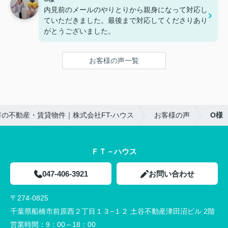
FTハウスさんで探して良かったです(*¨*)
内見前のメールのやりとりから親身になって対応し
ていただきました。最後まで対応してくださりあり
彼氏様
がとうございました。
営業時間が過ぎても親切に対応してくださり、他で
はなくFTハウスさんに依頼してよかったです。
自分たちにピッタリな物件を見つけることができた
お客様の声一覧
ので、また機会があればお願いしたいと思っていま
す！
ありがとうございました！！
の不動産・賃貸物件｜株式会社FT-ハウス
お客様の声
O様
ＦＴ－ハウス
047-406-3921
お問い合わせ
〒274-0825
千葉県船橋市前原西２丁目１３−１２ 土谷不動産津田沼ビル 2階
営業時間：
9：00～18：00