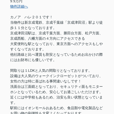
9.9万円
物件詳細へ
カノア ハレ２０１です！
当物件は新京成電鉄、京成千葉線「京成津田沼」駅より徒
歩１１分となっております。
京成津田沼駅は、京成千葉方面、勝田台方面、松戸方面、
京成西船、八幡方面の４方向にアクセスできる
大変便利な駅となっており、東京方面へのアクセスもしや
すくなっております。
他社路線と比べ運賃も割安となっているためお出かけの際
にはお財布にも優しいです。
間取りは１LDKと人気の間取りとなっております。
設備は大人気のウォークインクローゼットがついており、
女性の方は特に喜ばれる事間違いなしです！
洗面台は三面鏡となっており、セキュリティ面もモニター
ホンとなっているため、安心してお過ごしいただけます。
近くには中学校もあるため、治安も良い状態となっていま
す。
駅前にはイオンモールおあるため、食品類や電化製品など
お買い物の利便性も大変よくなっております。