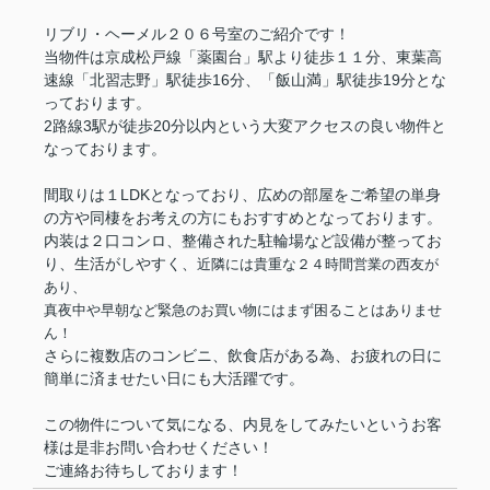
リブリ・ヘーメル２０６号室のご紹介です！
当物件は京成松戸線「薬園台」駅より徒歩１１分、東葉高
速線「北習志野」駅徒歩16分、「飯山満」駅徒歩19分とな
っております。
2路線3駅が徒歩20分以内という大変アクセスの良い物件と
なっております。
間取りは１LDKとなっており、広めの部屋をご希望の単身
の方や同棲をお考えの方にもおすすめとなっております。
内装は２口コンロ、整備された駐輪場など設備が整ってお
り、生活がしやすく、
近隣には貴重な２４時間営業の西友が
あり、
真夜中や早朝など緊急のお買い物にはまず困ることはありませ
ん！
さらに複数店のコンビニ、飲食店がある為、お疲れの日に
簡単に済ませたい日にも大活躍です。
この物件について気になる、内見をしてみたいというお客
様は是非お問い合わせください！
ご連絡お待ちしております！