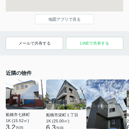
地図アプリで見る
メールで共有する
LINEで共有する
近隣の物件
船橋市七林町
船橋市栄町１丁目
1K (15.52㎡)
1K (25.00㎡)
2
3.2
6.3
万円
万円