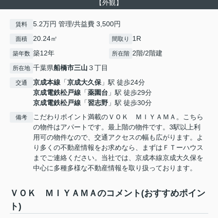
【外観】
5.2万円 管理/共益費 3,500円
賃料
20.24㎡
1R
面積
間取り
築12年
2階/2階建
築年数
所在階
千葉県
船橋市
三山
３丁目
所在地
京成本線
「
京成大久保
」駅 徒歩24分
交通
京成電鉄松戸線
「
薬園台
」駅 徒歩29分
京成電鉄松戸線
「
習志野
」駅 徒歩30分
こだわりポイント満載のＶＯＫ ＭＩＹＡＭＡ。こちら
備考
の物件はアパートです。最上階の物件です。3駅以上利
用可の物件なので、交通アクセスの幅も広がります。よ
り多くの不動産情報をお求めなら、まずはＦＴーハウス
までご連絡ください。当社では、京成本線京成大久保を
中心に多種多様な不動産情報を取り扱っております。
ＶＯＫ ＭＩＹＡＭＡのコメント(おすすめポイン
ト)