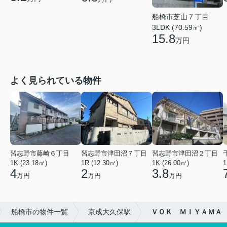
船橋市芝山７丁目
3LDK (70.59㎡)
15.8
万円
よく見られている物件
習志野市藤崎６丁目
習志野市津田沼７丁目
習志野市津田沼２丁目
1K (23.18㎡)
1R (12.30㎡)
1K (26.00㎡)
1
4
2
3.8
万円
万円
万円
船橋市の物件一覧
京成大久保駅
ＶＯＫ ＭＩＹＡＭＡ