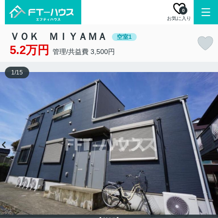
0
お気に入り
ＶＯＫ ＭＩＹＡＭＡ
空室1
5.2万円
管理/共益費 3,500円
1
/
15