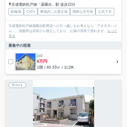
京成電鉄松戸線「薬園台」駅 徒歩22分
駐輪場
CATV
敷地内ごみ置き場
閑静な住宅地
公共下水
京成電鉄松戸線薬園台駅周辺への引っ越しをお考えなら「アネモネハイ
ム」。洗面所は浴室から独立しており、お湯の湿気で濡れませ...
もっと
見る
募集中の部屋
102
6万円
1階 / 40.33㎡ / 1LDK
アパート