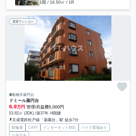
1階 / 16.50㎡ / 1R
賃貸マンション
船橋市薬円台
ドミール薬円台
6.9
万円
管理/共益費5,000円
53.82㎡ (3DK) /築37年 /4階建
京成電鉄松戸線「薬園台」駅 徒歩7分
駐輪場
CATV
インターネット対応
バイク置場あり
公共下水