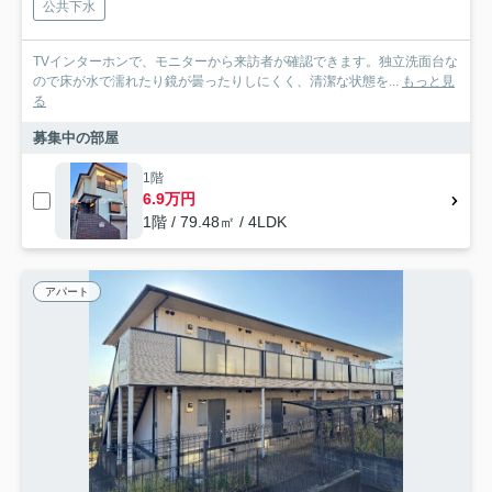
公共下水
TVインターホンで、モニターから来訪者が確認できます。独立洗面台な
ので床が水で濡れたり鏡が曇ったりしにくく、清潔な状態を...
もっと見
る
募集中の部屋
1階
6.9万円
1階 / 79.48㎡ / 4LDK
アパート