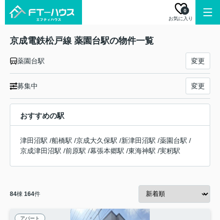
0
お気に入り
京成電鉄松戸線 薬園台駅の物件一覧
薬園台駅
変更
募集中
変更
おすすめの駅
津田沼駅
/
船橋駅
/
京成大久保駅
/
新津田沼駅
/
薬園台駅
/
京成津田沼駅
/
前原駅
/
幕張本郷駅
/
東海神駅
/
実籾駅
84
棟
164
件
アパート