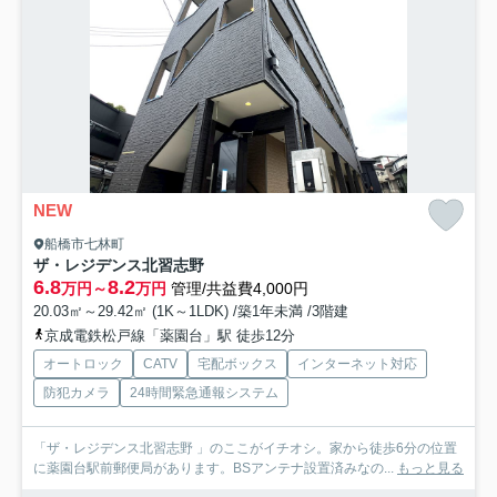
NEW
船橋市七林町
ザ・レジデンス北習志野
6.8
8.2
万円～
万円
管理/共益費4,000円
20.03㎡～29.42㎡ (1K～1LDK) /築1年未満 /3階建
京成電鉄松戸線「薬園台」駅 徒歩12分
オートロック
CATV
宅配ボックス
インターネット対応
防犯カメラ
24時間緊急通報システム
「ザ・レジデンス北習志野 」のここがイチオシ。家から徒歩6分の位置
に薬園台駅前郵便局があります。BSアンテナ設置済みなの...
もっと見る