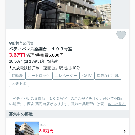
船橋市薬円台
ペティパレス薬園台 １０３号室
3.6
万円
管理/共益費5,000円
16.50㎡ (1R) /築31年 /5階建
京成電鉄松戸線「薬園台」駅 徒歩10分
駐輪場
オートロック
エレベーター
CATV
閑静な住宅地
公共下水
「ペティパレス薬園台 １０３号室」のここがイチオシ。歩いて443m
の場所に、西友 薬円台店があります。建物の共用部には安...
もっと見る
募集中の部屋
103
3.6万円