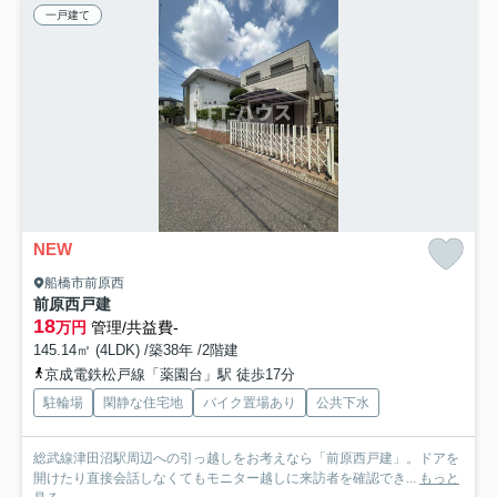
一戸建て
NEW
船橋市前原西
前原西戸建
18
万円
管理/共益費-
145.14㎡ (4LDK) /築38年 /2階建
京成電鉄松戸線「薬園台」駅 徒歩17分
駐輪場
閑静な住宅地
バイク置場あり
公共下水
総武線津田沼駅周辺への引っ越しをお考えなら「前原西戸建」。ドアを
開けたり直接会話しなくてもモニター越しに来訪者を確認でき...
もっと