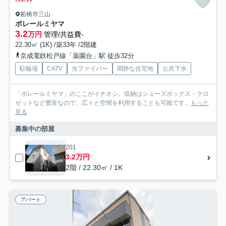
船橋市三山
ポレールミヤマ
3.2
万円
管理/共益費-
22.30㎡ (1K) /築33年 /2階建
京成電鉄松戸線「薬園台」駅 徒歩32分
駐輪場
CATV
光ファイバー
閑静な住宅地
公共下水
「ポレールミヤマ」のここがイチオシ。収納はシューズボックス・クロ
ゼットなど豊富なので、広々と空間を利用することも可能です...
もっと
見る
募集中の部屋
201
3.2万円
2階 / 22.30㎡ / 1K
アパート