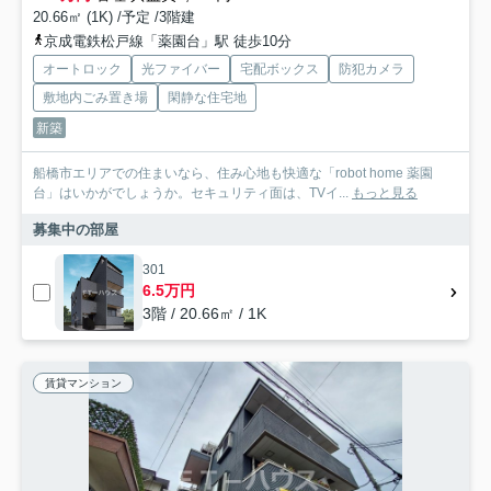
20.66㎡ (1K) /予定 /3階建
京成電鉄松戸線「薬園台」駅 徒歩10分
オートロック
光ファイバー
宅配ボックス
防犯カメラ
敷地内ごみ置き場
閑静な住宅地
新築
船橋市エリアでの住まいなら、住み心地も快適な「robot home 薬園
台」はいかがでしょうか。セキュリティ面は、TVイ...
もっと見る
募集中の部屋
301
6.5万円
3階 / 20.66㎡ / 1K
賃貸マンション