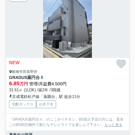
NEW
船橋市田喜野井
GRADUS薬円台Ⅱ
6.85
万円
管理/共益費4,500円
31.61㎡ (1LDK) /築2年 /3階建
京成電鉄松戸線「薬園台」駅 徒歩11分
宅配ボックス
公共下水
「GRADUS薬円台Ⅱ」のここがイチオシ。BS加入予定の方には、是非
このBS対応物件で新たなテレビライフを楽しんで下さい...
もっと見る
募集中の部屋