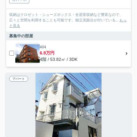
収納はクロゼット・シューズボックス・全居室収納など豊富なので、
広々と空間を利用することも可能です。独立洗面台が付いている...
もっ
と見る
募集中の部屋
404
6.9万円
4階 / 53.82㎡ / 3DK
アパート