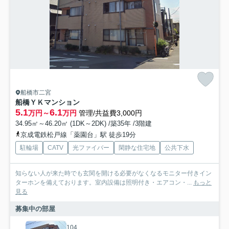
船橋市二宮
船橋ＹＫマンション
5.1
6.1
万円～
万円
管理/共益費3,000円
34.95㎡～46.20㎡ (1DK～2DK) /築35年 /3階建
京成電鉄松戸線「薬園台」駅 徒歩19分
駐輪場
CATV
光ファイバー
閑静な住宅地
公共下水
知らない人が来た時でも玄関を開ける必要がなくなるモニター付きイン
ターホンを備えております。室内設備は照明付き・エアコン・...
もっと
見る
募集中の部屋
104