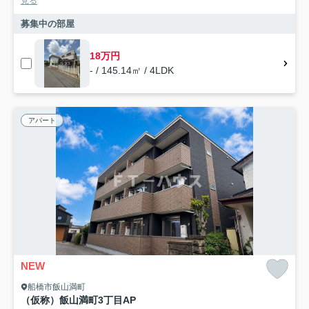
見る
募集中の部屋
18万円
- / 145.14㎡ / 4LDK
アパート
NEW
船橋市飯山満町
（仮称）飯山満町3丁目AP