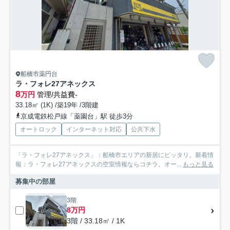
船橋市薬円台
ラ・フォレ27アネックス
8
万円
管理/共益費-
33.18㎡ (1K) /築19年 /3階建
京成電鉄松戸線「薬園台」駅 徒歩3分
オートロック
インターネット対応
公共下水
「ラ・フォレ27アネックス」：船橋市エリアの新居にピッタリ。新着情
報：ラ・フォレ27アネックスの空室情報ならコチラ。オー...
もっと見る
募集中の部屋
3階
8万円
3階 / 33.18㎡ / 1K