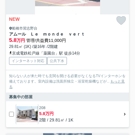
NEW
船橋市習志野台
アムール Ｌｅ ｍｏｎｄｅ ｖｅｒｔ
5.8
万円
管理/共益費11,000円
29.81㎡ (1K) /築16年 /2階建
京成電鉄松戸線「薬園台」駅 徒歩14分
インターネット対応
公共下水
知らない人が来た時でも玄関を開ける必要がなくなるTVインターホンを
備えております。室内設備は洗面所独立・浴室乾燥機などが...
もっと見
る
募集中の部屋
208
5.8万円
2階 / 29.81㎡ / 1K