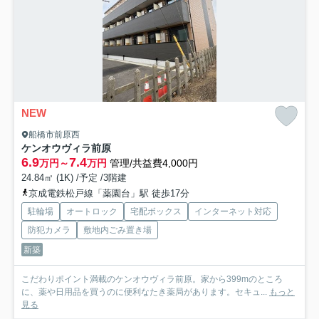
NEW
船橋市前原西
ケンオウヴィラ前原
6.9
7.4
万円～
万円
管理/共益費4,000円
24.84㎡ (1K) /予定 /3階建
京成電鉄松戸線「薬園台」駅 徒歩17分
駐輪場
オートロック
宅配ボックス
インターネット対応
防犯カメラ
敷地内ごみ置き場
新築
こだわりポイント満載のケンオウヴィラ前原。家から399mのところ
に、薬や日用品を買うのに便利なたき薬局があります。セキュ...
もっと
見る