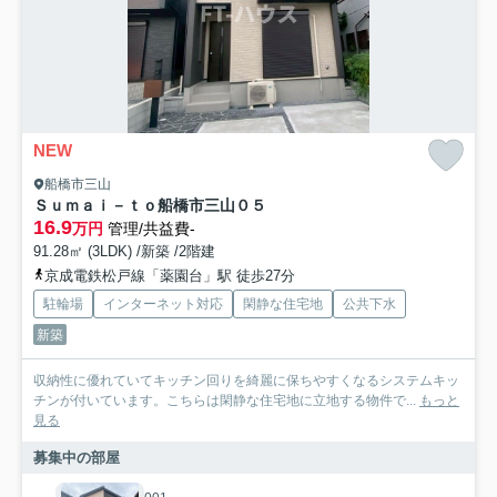
NEW
船橋市三山
Ｓｕｍａｉ－ｔｏ船橋市三山０５
16.9
万円
管理/共益費-
91.28㎡ (3LDK) /新築 /2階建
京成電鉄松戸線「薬園台」駅 徒歩27分
駐輪場
インターネット対応
閑静な住宅地
公共下水
新築
収納性に優れていてキッチン回りを綺麗に保ちやすくなるシステムキッ
チンが付いています。こちらは閑静な住宅地に立地する物件で...
もっと
見る
募集中の部屋