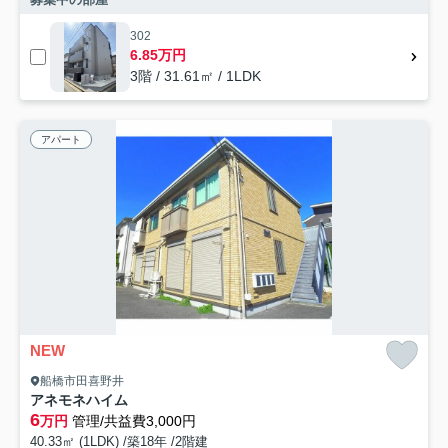
302
6.85万円
3階 / 31.61㎡ / 1LDK
アパート
NEW
船橋市田喜野井
アネモネハイム
6
万円
管理/共益費3,000円
40.33㎡ (1LDK) /築18年 /2階建