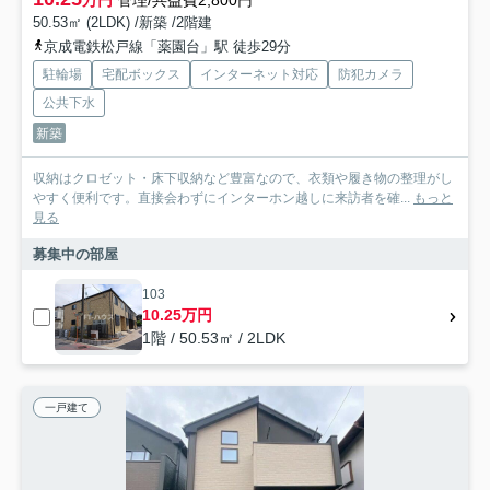
万円
管理/共益費2,800円
50.53㎡ (2LDK) /新築 /2階建
京成電鉄松戸線「薬園台」駅 徒歩29分
駐輪場
宅配ボックス
インターネット対応
防犯カメラ
公共下水
新築
収納はクロゼット・床下収納など豊富なので、衣類や履き物の整理がし
やすく便利です。直接会わずにインターホン越しに来訪者を確...
もっと
見る
募集中の部屋
103
10.25万円
1階 / 50.53㎡ / 2LDK
一戸建て