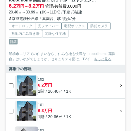
robot home 薬園台(ロボットホームヤクエンダイ)
6.2
8.2
万円～
万円
管理/共益費3,000円
20.40㎡～30.99㎡ (1K～1LDK) /予定 /3階建
京成電鉄松戸線「薬園台」駅 徒歩7分
オートロック
光ファイバー
宅配ボックス
防犯カメラ
敷地内ごみ置き場
閑静な住宅地
新築
船橋市エリアでの住まいなら、住み心地も快適な「robot home 薬園
台」はいかがでしょうか。セキュリティ面は、TVイ...
もっと見る
募集中の部屋
102
6.2万円
1階 / 20.40㎡ / 1K
101
6.3万円
1階 / 20.66㎡ / 1K
103