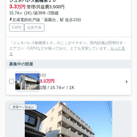
ジュネパレス船橋第１０
3.3
万円
管理/共益費3,500円
15.74㎡ (1K) /築39年 /2階建
京成電鉄松戸線「薬園台」駅 徒歩13分
CATV
公共下水
「ジュネパレス船橋第１０」のここがイチオシ。室内設備は照明付き・
エアコン・CATVなどが揃っており、とても充実しています...
もっと見
る
募集中の部屋
102
3.3万円
1階 / 15.74㎡ / 1K
賃貸マンション