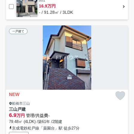
001
16.9万円
- / 91.28㎡ / 3LDK
一戸建て
NEW
船橋市三山
三山戸建
6.9
万円
管理/共益費-
79.48㎡ (4LDK) /築61年 /2階建
京成電鉄松戸線「薬園台」駅 徒歩27分