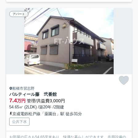
アパート
船橋市習志野
パルティール藤 弐番館
7.4
万円
管理/共益費3,000円
54.65㎡ (2LDK) /築20年 /2階建
京成電鉄松戸線「薬園台」駅 徒歩31分
公共下水
お部屋の広さも54.65平米あり、快適な暮らしができます。共用設備の