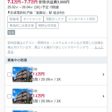
7.1
7.7
万円～
万円
管理/共益費3,000円
25.02㎡～26.04㎡ (1K) /予定 /3階建
京成電鉄松戸線「薬園台」駅 徒歩6分
駐輪場
オートロック
宅配ボックス
インターネット対応
敷地内ごみ置き場
閑静な住宅地
新築
室内設備はエアコン・照明付き・システムキッチンなど充実した設備を
備え付けています。畳よりも傷がつきにくいフローリングで、...
もっと
見る
募集中の部屋
1階
7.1万円
1階 / 25.06㎡ / 1K
1階
7.1万円
1階 / 25.06㎡ / 1K