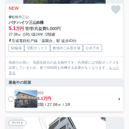
NEW
船橋市三山
パナハイツ三山B棟
5.1
万円
管理/共益費5,000円
27.08㎡ (1R) /築24年 /2階建
京成電鉄松戸線「薬園台」駅 徒歩43分
駐輪場
宅配ボックス
敷地内ごみ置き場
公共下水
収納力が高い、洗面化粧台のある物件です。共用部には宅配ボックスを
設置しているため、家で何時間も待機する必要がなくなります...
もっと
見る
募集中の部屋
203
5.1万円
2階 / 27.08㎡ / 1R
アパート