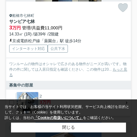
船橋市七林町
サンピア七林
3
万円
管理/共益費11,000円
14.33㎡ (1R) /築39年 /2階建
京成電鉄松戸線「薬園台」駅 徒歩14分
インターネット対応
公共下水
ワンルームの物件はオシャレで広さのある物件がニーズが高いです。物
件の件に関しては入居日指定も確認ください、この物件は20...
もっと見
る
募集中の部屋
2
3万円
当サイトでは、お客様の当サイト利用状況把握、サービス向上検討を目的と
2階 / 14.33㎡ / 1R
して、クッキー（Cookie）を使用しています。
詳しくは、当社の
「Cookieの取扱いについて」
をご確認ください。
閉じる
アパート