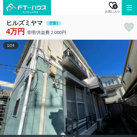
0
お気に入り
ヒルズミヤマ
空室1
4万円
管理/共益費 2,000円
1
/
24