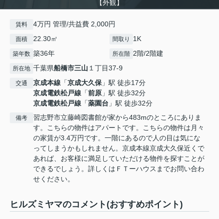
【外観】
4万円 管理/共益費 2,000円
賃料
22.30㎡
1K
面積
間取り
築36年
2階/2階建
築年数
所在階
千葉県
船橋市
三山
１丁目37-9
所在地
京成本線
「
京成大久保
」駅 徒歩17分
交通
京成電鉄松戸線
「
前原
」駅 徒歩32分
京成電鉄松戸線
「
薬園台
」駅 徒歩32分
習志野市立藤崎図書館が家から483mのところにありま
備考
す。こちらの物件はアパートです。こちらの物件は月々
の家賃が3.4万円です。一階にあるので人の目は気にな
ってしまうかもしれません。京成本線京成大久保近くで
あれば、お客様に満足していただける物件を探すことが
できるでしょう。詳しくはＦＴーハウスまでお問い合わ
せください。
ヒルズミヤマのコメント(おすすめポイント)