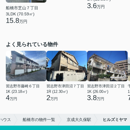
3.6
万円
船橋市芝山７丁目
3LDK (70.59㎡)
15.8
万円
よく見られている物件
習志野市藤崎６丁目
習志野市津田沼７丁目
習志野市津田沼２丁目
1K (23.18㎡)
1R (12.30㎡)
1K (26.00㎡)
1
4
2
3.8
万円
万円
万円
ハウス
船橋市の物件一覧
京成大久保駅
ヒルズミヤマ