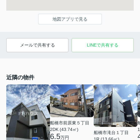
地図アプリで見る
メールで共有する
LINEで共有する
近隣の物件
船橋市前原東５丁目
1
2DK (43.74㎡)
船橋市滝台１丁目
6.5
万円
1R (13.66㎡)