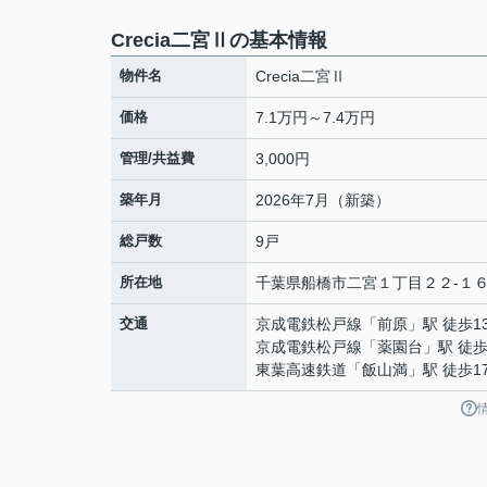
Crecia二宮Ⅱの基本情報
物件名
Crecia二宮Ⅱ
価格
7.1万円～7.4万円
管理/共益費
3,000円
築年月
2026年7月（新築）
総戸数
9戸
所在地
千葉県
船橋市
二宮
１丁目２２-１
交通
京成電鉄松戸線
「
前原
」駅 徒歩1
京成電鉄松戸線
「
薬園台
」駅 徒歩
東葉高速鉄道
「
飯山満
」駅 徒歩1