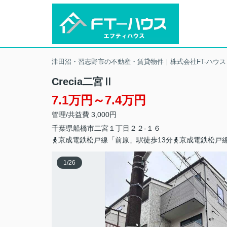
津田沼・習志野市の不動産・賃貸物件｜株式会社FT-ハウス
Crecia二宮Ⅱ
7.1万円～7.4万円
管理/共益費 3,000円
千葉県
船橋市
二宮
１丁目２２-１６
京成電鉄松戸線「前原」駅徒歩13分
京成電鉄松戸線
1
/
26