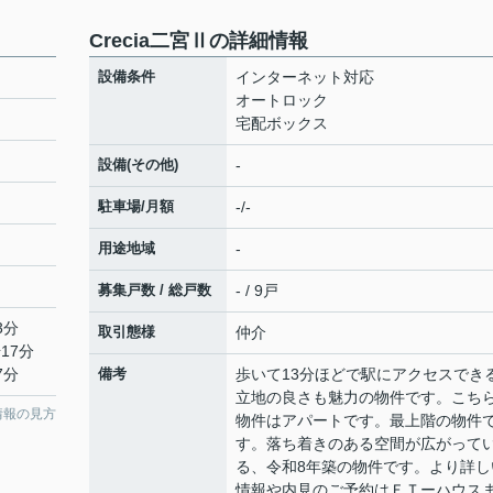
Crecia二宮Ⅱの詳細情報
設備条件
インターネット対応
オートロック
宅配ボックス
設備(その他)
-
駐車場/月額
-/-
用途地域
-
６
募集戸数 / 総戸数
- / 9戸
3分
取引態様
仲介
17分
7分
備考
歩いて13分ほどで駅にアクセスでき
立地の良さも魅力の物件です。こち
情報の見方
物件はアパートです。最上階の物件
す。落ち着きのある空間が広がって
る、令和8年築の物件です。より詳し
情報や内見のご予約はＦＴーハウス