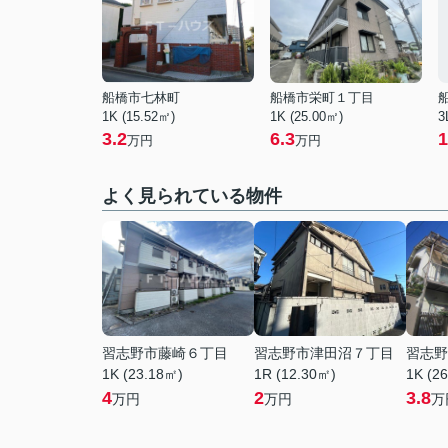
船橋市七林町
船橋市栄町１丁目
1K (15.52㎡)
1K (25.00㎡)
3
3.2
6.3
1
万円
万円
よく見られている物件
習志野市藤崎６丁目
習志野市津田沼７丁目
習志野
1K (23.18㎡)
1R (12.30㎡)
1K (2
4
2
3.8
万円
万円
万