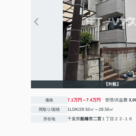
【外観】
7.1万円～7.4万円
管理/共益費
3,
価格
1LDK/28.50㎡～28.56㎡
間取り/面積
千葉県
船橋市
二宮
１丁目２２-１６
所在地