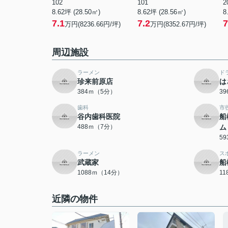
102
101
2
8.62坪 (28.50㎡)
8.62坪 (28.56㎡)
8
7.1
7.2
7
万円(8236.66円/坪)
万円(8352.67円/坪)
周辺施設
ラーメン
ド
珍来前原店
は
384ｍ（5分）
3
歯科
市
谷内歯科医院
船
488ｍ（7分）
ム
5
ラーメン
ス
武蔵家
船
1088ｍ（14分）
1
近隣の物件