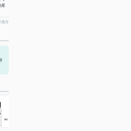
動産
の見方
待