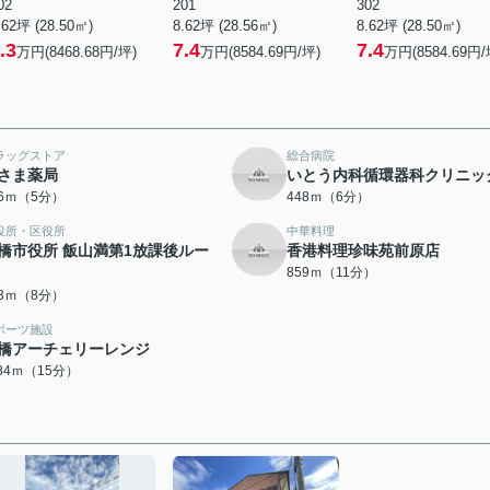
02
201
302
.62坪 (28.50㎡)
8.62坪 (28.56㎡)
8.62坪 (28.50㎡)
.3
7.4
7.4
万円(8468.68円/坪)
万円(8584.69円/坪)
万円(8584.69円/
ラッグストア
総合病院
さま薬局
いとう内科循環器科クリニッ
96ｍ（5分）
448ｍ（6分）
役所・区役所
中華料理
橋市役所 飯山満第1放課後ルー
香港料理珍味苑前原店
859ｍ（11分）
93ｍ（8分）
ポーツ施設
橋アーチェリーレンジ
184ｍ（15分）