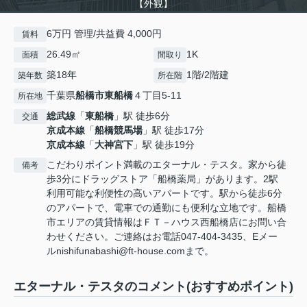
【外観】
6万円 管理/共益費 4,000円
賃料
26.49㎡
1K
面積
間取り
築18年
1階/2階建
築年数
所在階
千葉県
船橋市
東船橋
４丁目5-11
所在地
総武線
「
東船橋
」駅 徒歩6分
交通
京成本線
「
船橋競馬場
」駅 徒歩17分
京成本線
「
大神宮下
」駅 徒歩19分
こだわりポイント満載のエターナル・テスタ。家から徒
備考
歩3分にドラッグストア「船橋薬局」があります。2駅
利用可能な利便性の高いアパートです。駅から徒歩6分
のアパートで、電車での通勤にも便利な立地です。船橋
市エリアの賃貸情報はＦＴ－ハウス西船橋店にお問い合
わせください。ご連絡はお電話047-404-3435、Eメー
ルnishifunabashi@ft-house.comまで。
エターナル・テスタのコメント(おすすめポイント)