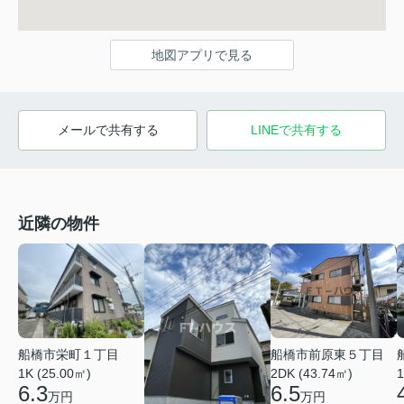
地図アプリで見る
メールで共有する
LINEで共有する
近隣の物件
船橋市栄町１丁目
船橋市前原東５丁目
1
1K (25.00㎡)
2DK (43.74㎡)
6.3
6.5
万円
万円