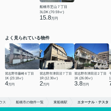
船橋市芝山７丁目
3LDK (70.59㎡)
15.8
万円
よく見られている物件
習志野市藤崎６丁目
習志野市津田沼７丁目
習志野市津田沼２丁目
1K (23.18㎡)
1R (12.30㎡)
1K (26.00㎡)
1
4
2
3.8
万円
万円
万円
ウス
船橋市の物件一覧
東船橋駅
エターナル・テスタ