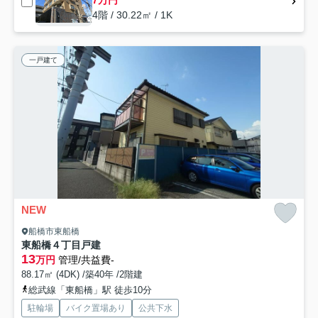
7万円
4階 / 30.22㎡ / 1K
一戸建て
NEW
船橋市東船橋
東船橋４丁目戸建
13
万円
管理/共益費-
88.17㎡ (4DK) /築40年 /2階建
総武線「東船橋」駅 徒歩10分
駐輪場
バイク置場あり
公共下水