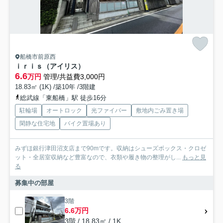
船橋市前原西
ｉｒｉｓ（アイリス）
6.6
万円
管理/共益費3,000円
18.83㎡ (1K) /築10年 /3階建
総武線「東船橋」駅 徒歩16分
駐輪場
オートロック
光ファイバー
敷地内ごみ置き場
閑静な住宅地
バイク置場あり
みずほ銀行津田沼支店まで90mです。収納はシューズボックス・クロゼ
ット・全居室収納など豊富なので、衣類や履き物の整理がし...
もっと見
る
募集中の部屋
3階
6.6万円
3階 / 18.83㎡ / 1K