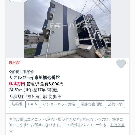
NEW
船橋市東船橋
リアルジョイ東船橋壱番館
6.4
万円
管理/共益費3,000円
24.50㎡ (1K) /築17年 /3階建
総武線「東船橋」駅 徒歩5分
駐輪場
CATV
インターネット対応
閑静な住宅地
公共下水
室内設備はエアコン・CATV・照明付きなどが揃っているので、快適に
過ごしやすいお部屋になります。この物件はバルコニー付き...
もっと見
る