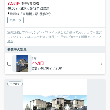
7.5
万円
管理/共益費-
46.36㎡ (2DK) /築42年 /2階建
総武線「東船橋」駅 徒歩9分
公共下水
室内設備はフローリング・バストイレ別などが揃っており、とても充実
しています。バルコニー付きの物件で、用途に合わせて活用で...
もっと
見る
募集中の部屋
2階
7.5万円
2階 / 46.36㎡ / 2DK
一戸建て