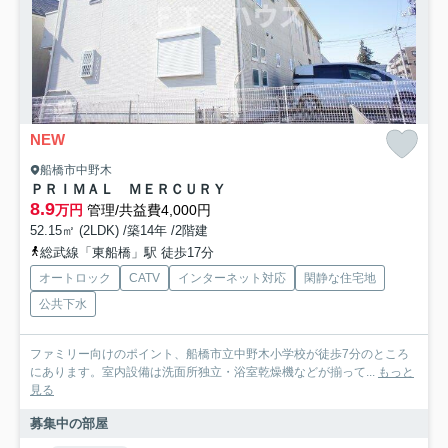
NEW
船橋市中野木
ＰＲＩＭＡＬ ＭＥＲＣＵＲＹ
8.9
万円
管理/共益費4,000円
52.15㎡ (2LDK) /築14年 /2階建
総武線「東船橋」駅 徒歩17分
オートロック
CATV
インターネット対応
閑静な住宅地
公共下水
ファミリー向けのポイント、船橋市立中野木小学校が徒歩7分のところ
にあります。室内設備は洗面所独立・浴室乾燥機などが揃って...
もっと
見る
募集中の部屋