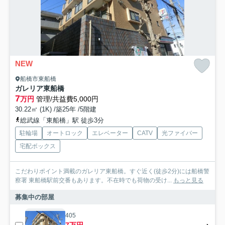
NEW
船橋市東船橋
ガレリア東船橋
7
万円
管理/共益費5,000円
30.22㎡ (1K) /築25年 /5階建
総武線「東船橋」駅 徒歩3分
駐輪場
オートロック
エレベーター
CATV
光ファイバー
宅配ボックス
こだわりポイント満載のガレリア東船橋。すぐ近く(徒歩2分)には船橋警
察署 東船橋駅前交番もあります。不在時でも荷物の受け...
もっと見る
募集中の部屋
405