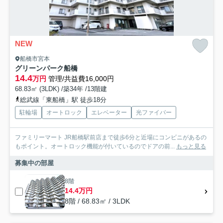
NEW
船橋市宮本
グリーンパーク船橋
14.4
万円
管理/共益費16,000円
68.83㎡ (3LDK) /築34年 /13階建
総武線「東船橋」駅 徒歩18分
駐輪場
オートロック
エレベーター
光ファイバー
ファミリーマート JR船橋駅前店まで徒歩6分と近場にコンビニがあるの
もポイント。オートロック機能が付いているのでドアの前...
もっと見る
募集中の部屋
8階
14.4万円
8階 / 68.83㎡ / 3LDK