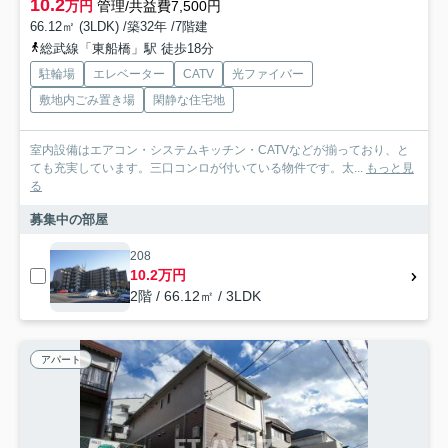
10.2
万円
管理/共益費7,500円
66.12㎡ (3LDK) /築32年 /7階建
総武線「東船橋」駅 徒歩18分
駐輪場
エレベーター
CATV
光ファイバー
敷地内ごみ置き場
閑静な住宅地
室内設備はエアコン・システムキッチン・CATVなどが揃っており、と
ても充実しています。三口コンロが付いている物件です。太...
もっと見
る
募集中の部屋
208
10.2万円
2階 / 66.12㎡ / 3LDK
アパート