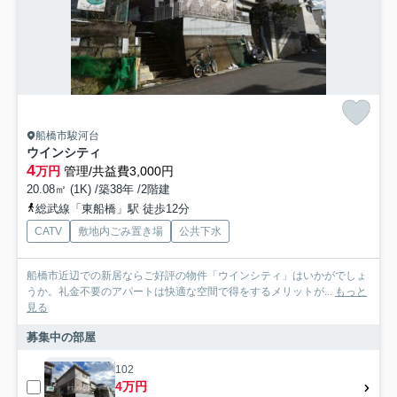
船橋市駿河台
ウインシティ
4
万円
管理/共益費3,000円
20.08㎡ (1K) /築38年 /2階建
総武線「東船橋」駅 徒歩12分
CATV
敷地内ごみ置き場
公共下水
船橋市近辺での新居ならご好評の物件「ウインシティ」はいかがでしょ
うか。礼金不要のアパートは快適な空間で得をするメリットが...
もっと
見る
募集中の部屋
102
4万円