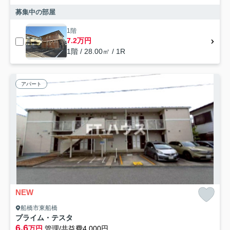
募集中の部屋
1階
7.2万円
1階 / 28.00㎡ / 1R
アパート
NEW
船橋市東船橋
プライム・テスタ
6.6
万円
管理/共益費4,000円