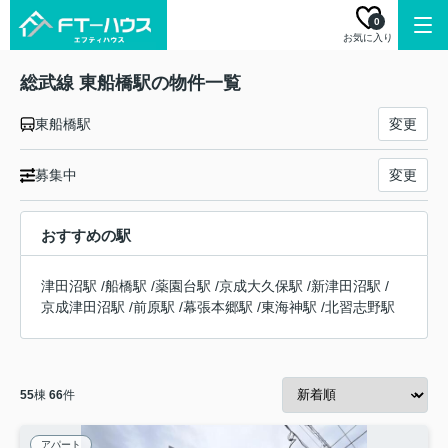
0
お気に入り
総武線 東船橋駅の物件一覧
東船橋駅
変更
募集中
変更
おすすめの駅
津田沼駅
/
船橋駅
/
薬園台駅
/
京成大久保駅
/
新津田沼駅
/
京成津田沼駅
/
前原駅
/
幕張本郷駅
/
東海神駅
/
北習志野駅
55
棟
66
件
アパート