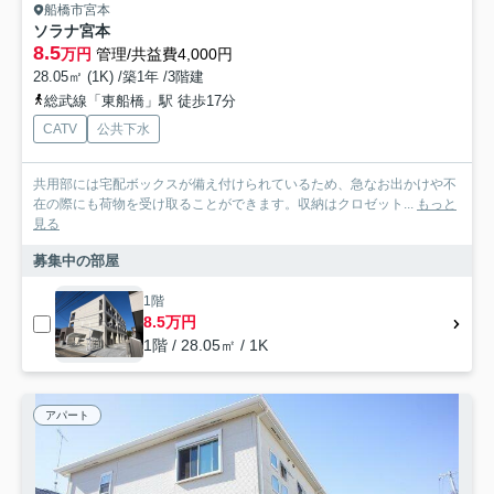
船橋市宮本
ソラナ宮本
8.5
万円
管理/共益費4,000円
28.05㎡ (1K) /築1年 /3階建
総武線「東船橋」駅 徒歩17分
CATV
公共下水
共用部には宅配ボックスが備え付けられているため、急なお出かけや不
在の際にも荷物を受け取ることができます。収納はクロゼット...
もっと
見る
募集中の部屋
1階
8.5万円
1階 / 28.05㎡ / 1K
アパート