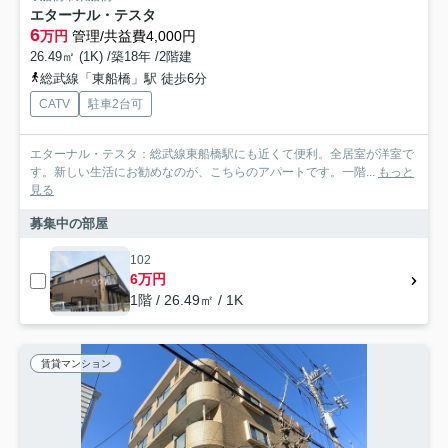
エターナル・テスタ
6
万円
管理/共益費4,000円
26.49㎡ (1K) /築18年 /2階建
総武線「東船橋」駅 徒歩6分
CATV
駐車2台可
エターナル・テスタ：総武線東船橋駅にも近くて便利。全居室が洋室で
す。新しい生活にお勧めなのが、こちらのアパートです。一階...
もっと
見る
募集中の部屋
102
6万円
1階 / 26.49㎡ / 1K
賃貸マンション