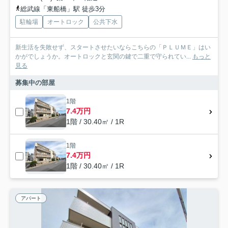
総武線「東船橋」駅 徒歩3分
駐輪場
オートロック
公共下水
新生活を失敗せず、スタートさせたいならこちらの「ＰＬＵＭＥ」はい
かがでしょうか。オートロックと玄関の鍵で二重で守られてい...
もっと
見る
募集中の部屋
1階
7.4万円
1階 / 30.40㎡ / 1R
1階
7.4万円
1階 / 30.40㎡ / 1R
アパート