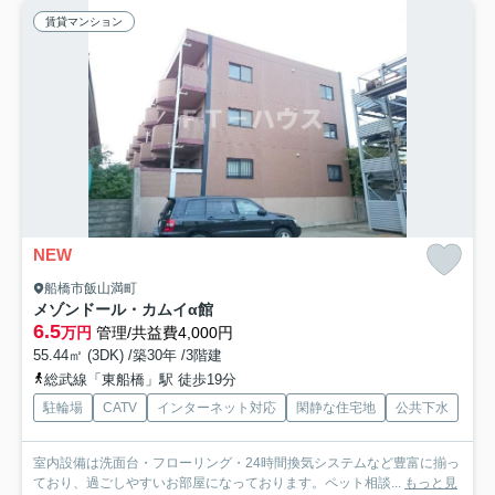
賃貸マンション
NEW
船橋市飯山満町
メゾンドール・カムイα館
6.5
万円
管理/共益費4,000円
55.44㎡ (3DK) /築30年 /3階建
総武線「東船橋」駅 徒歩19分
駐輪場
CATV
インターネット対応
閑静な住宅地
公共下水
室内設備は洗面台・フローリング・24時間換気システムなど豊富に揃っ
ており、過ごしやすいお部屋になっております。ペット相談...
もっと見