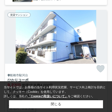
賃貸マンション
船橋市駿河台
ひかりコーポ
9.2
万円
管理/共益費4,000円
当サイトでは、お客様の当サイト利用状況把握、サービス向上検討を目的と
56.00㎡ (3DK) /築31年 /3階建
して、クッキー（Cookie）を使用しています。
総武線「東船橋」駅 徒歩11分
詳しくは、当社の
「Cookieの取扱いについて」
をご確認ください。
駐輪場
CATV
光ファイバー
宅配ボックス
防犯カメラ
閉じる
敷地内ごみ置き場