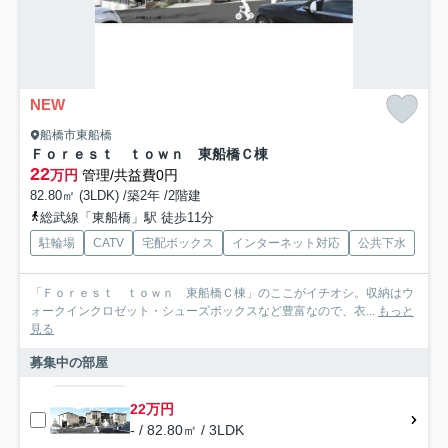
NEW
船橋市東船橋
Ｆｏｒｅｓｔ ｔｏｗｎ 東船橋Ｃ棟
22
万円
管理/共益費0円
82.80㎡ (3LDK) /築2年 /2階建
総武線「東船橋」駅 徒歩11分
駐輪場
CATV
宅配ボックス
インターネット対応
公共下水
「Ｆｏｒｅｓｔ ｔｏｗｎ 東船橋Ｃ棟」のここがイチオシ。収納はウ
ォークインクロゼット・シューズボックスなど豊富なので、衣...
もっと
見る
募集中の部屋
22万円
- / 82.80㎡ / 3LDK