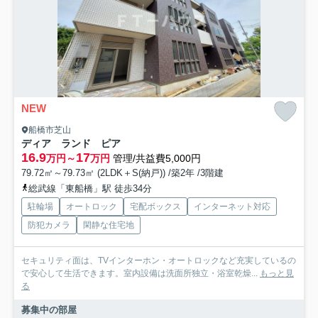
NEW
船橋市芝山
ディア ランド ピア
16.9
17
万円～
万円
管理/共益費5,000円
79.72㎡～79.73㎡ (2LDK＋S(納戸)) /築2年 /3階建
総武線「東船橋」駅 徒歩34分
駐輪場
オートロック
宅配ボックス
インターネット対応
防犯カメラ
閑静な住宅地
セキュリティ面は、TVインターホン・オートロックなど充実しているの
で安心して生活できます。室内設備は洗面所独立・浴室乾燥...
もっと見
る
募集中の部屋