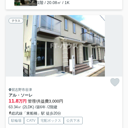
1階 / 20.08㎡ / 1K
テラス
習志野市谷津
アル・ソーレ
11.8
万円
管理/共益費3,000円
63.34㎡ (2LDK) /築6年 /2階建
総武線「東船橋」駅 徒歩20分
駐輪場
CATV
宅配ボックス
公共下水