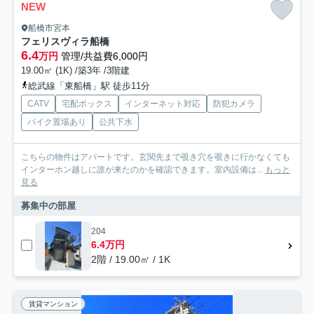
NEW
船橋市宮本
フェリスヴィラ船橋
6.4
万円
管理/共益費6,000円
19.00㎡ (1K) /築3年 /3階建
総武線「東船橋」駅 徒歩11分
CATV
宅配ボックス
インターネット対応
防犯カメラ
バイク置場あり
公共下水
こちらの物件はアパートです。玄関先まで覗き穴を覗きに行かなくても
インターホン越しに誰が来たのかを確認できます。室内設備は...
もっと
見る
募集中の部屋
204
6.4万円
2階 / 19.00㎡ / 1K
賃貸マンション