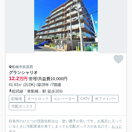
船橋市前原西
グランシャリオ
12.2
万円
管理/共益費10,000円
61.63㎡ (2LDK) /築28年 /7階建
総武線「東船橋」駅 徒歩10分
駐輪場
オートロック
エレベーター
CATV
光ファイバー
宅配ボックス
好条件のひとつの洗面化粧台は、使い勝手が良いです。お風呂に入って
いるときに宅配業者が来てしまっても宅配ボックスがあるので...
もっと
見る