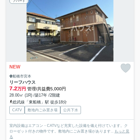
アパート
NEW
船橋市宮本
リーフハウス
7.2
万円
管理/共益費5,000円
28.00㎡ (1R) /築17年 /2階建
総武線「東船橋」駅 徒歩18分
CATV
敷地内ごみ置き場
公共下水
室内設備はエアコン・CATVなど充実した設備を備え付けています。ク
ローゼット付きの物件です。敷地内にごみ置き場があります...
もっと見
る