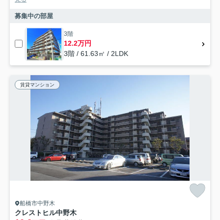
募集中の部屋
3階
12.2万円
3階 / 61.63㎡ / 2LDK
賃貸マンション
船橋市中野木
クレストヒル中野木