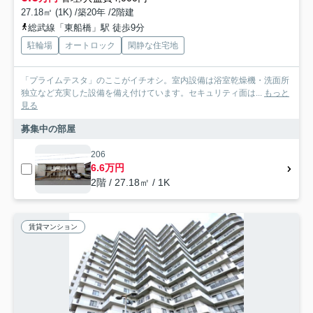
27.18㎡ (1K) /築20年 /2階建
総武線「東船橋」駅 徒歩9分
駐輪場
オートロック
閑静な住宅地
「プライムテスタ」のここがイチオシ。室内設備は浴室乾燥機・洗面所
独立など充実した設備を備え付けています。セキュリティ面は...
もっと
見る
募集中の部屋
206
6.6万円
2階 / 27.18㎡ / 1K
賃貸マンション