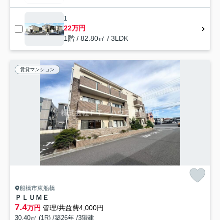
1
22万円
1階 / 82.80㎡ / 3LDK
賃貸マンション
船橋市東船橋
ＰＬＵＭＥ
7.4
万円
管理/共益費4,000円
30.40㎡ (1R) /築26年 /3階建