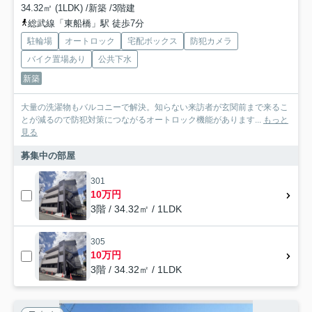
34.32㎡ (1LDK) /新築 /3階建
総武線「東船橋」駅 徒歩7分
駐輪場
オートロック
宅配ボックス
防犯カメラ
バイク置場あり
公共下水
新築
大量の洗濯物もバルコニーで解決。知らない来訪者が玄関前まで来るこ
とが減るので防犯対策につながるオートロック機能があります...
もっと
見る
募集中の部屋
301
10万円
3階 / 34.32㎡ / 1LDK
305
10万円
3階 / 34.32㎡ / 1LDK