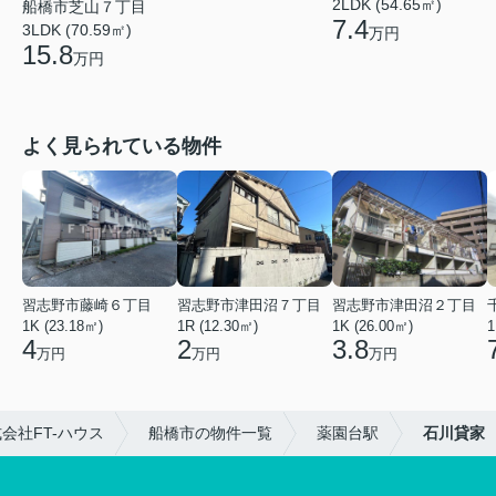
2LDK (54.65㎡)
船橋市芝山７丁目
7.4
3LDK (70.59㎡)
万円
15.8
万円
よく見られている物件
習志野市藤崎６丁目
習志野市津田沼７丁目
習志野市津田沼２丁目
1K (23.18㎡)
1R (12.30㎡)
1K (26.00㎡)
1
4
2
3.8
万円
万円
万円
会社FT-ハウス
船橋市の物件一覧
薬園台駅
石川貸家