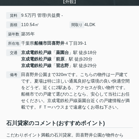
【外観】
9.5万円 管理/共益費 -
賃料
110.54㎡
4LDK
面積
間取り
築35年
築年数
千葉県
船橋市
田喜野井
４丁目39-1
所在地
京成電鉄松戸線
「
薬園台
」駅 徒歩18分
交通
京成電鉄松戸線
「
前原
」駅 徒歩20分
京成電鉄松戸線
「
習志野
」駅 徒歩29分
田喜野井公園まで320mです。こちらの物件は一戸建て
備考
です。夏場は特に涼しい通風良好な環境の良い快適空間
をどうぞ。近くに2駅ある、アクセスが良い物件です。
船橋市での戸建て選びのことなら、安心して当社にお任
せください。京成電鉄松戸線薬園台近くの戸建情報が満
載です。ＦＴーハウスまで遠慮なくお尋ね下さい。
石川貸家のコメント(おすすめポイント)
こだわりポイント満載の石川貸家。田喜野井公園が物件から