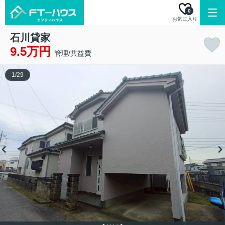
0
お気に入り
石川貸家
9.5万円
管理/共益費 -
1
/
29