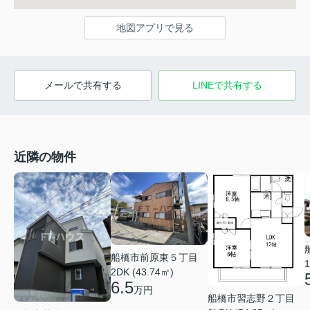
地図アプリで見る
メールで共有する
LINEで共有する
近隣の物件
船橋市前原東５丁目
1
2DK (43.74㎡)
6.5
万円
船橋市習志野２丁目