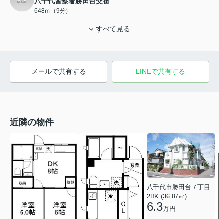
八千代警察署勝田台交番
648ｍ（9分）
すべて見る
メールで共有する
LINEで共有する
近隣の物件
八千代市勝田台７丁目
2DK (36.97㎡)
6.3
万円