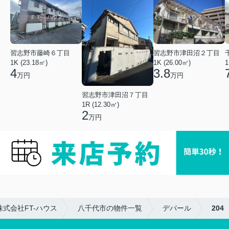
習志野市藤崎６丁目
習志野市津田沼２丁目
1K (23.18㎡)
1K (26.00㎡)
1
4
3.8
万円
万円
習志野市津田沼７丁目
1R (12.30㎡)
2
万円
式会社FT-ハウス
八千代市の物件一覧
デパール
204