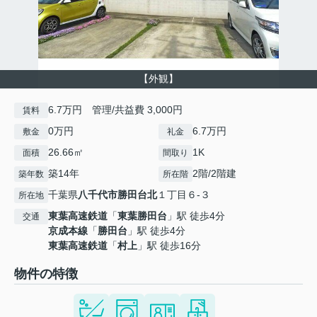
【外観】
6.7万円 管理/共益費 3,000円
賃料
0万円
6.7万円
敷金
礼金
26.66㎡
1K
面積
間取り
築14年
2階/2階建
築年数
所在階
千葉県
八千代市
勝田台北
１丁目６-３
所在地
東葉高速鉄道
「
東葉勝田台
」駅 徒歩4分
交通
京成本線
「
勝田台
」駅 徒歩4分
東葉高速鉄道
「
村上
」駅 徒歩16分
物件の特徴