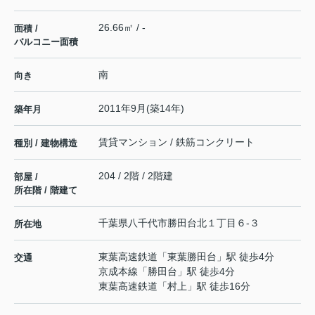
26.66㎡ / -
面積 /
バルコニー面積
南
向き
2011年9月(築14年)
築年月
賃貸マンション / 鉄筋コンクリート
種別 / 建物構造
204 / 2階 / 2階建
部屋 /
所在階 / 階建て
千葉県
八千代市
勝田台北
１丁目６-３
所在地
東葉高速鉄道
「
東葉勝田台
」駅 徒歩4分
交通
京成本線
「
勝田台
」駅 徒歩4分
東葉高速鉄道
「
村上
」駅 徒歩16分