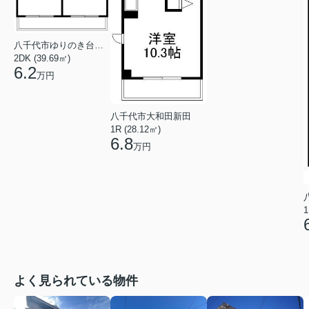
八千代市ゆりのき台６丁目
2DK (39.69㎡)
6.2
万円
八千代市大和田新田
1R (28.12㎡)
6.8
万円
1
よく見られている物件