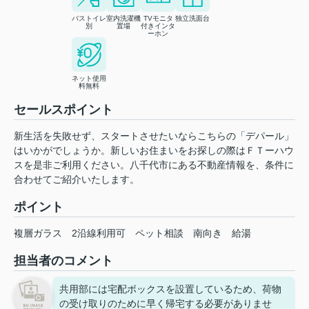
バストイレ
室内洗濯機
TVモニタ
独立洗面台
別
置場
付きインタ
ーホン
ネット使用
料無料
セールスポイント
新生活を失敗せず、スタートさせたいならこちらの「デパール」
はいかがでしょうか。新しいお住まいをお探しの際はＦＴーハウ
スを是非ご利用ください。八千代市にある不動産情報を、条件に
合わせてご紹介いたします。
ポイント
複層ガラス
2沿線利用可
ペット相談
南向き
給湯
担当者のコメント
共用部には宅配ボックスを設置しているため、荷物
の受け取りのために早く帰宅する必要がありませ