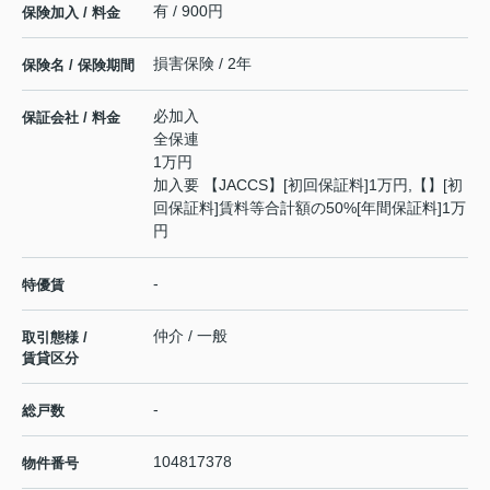
有 / 900円
保険加入 / 料金
損害保険 / 2年
保険名 / 保険期間
必加入
保証会社 / 料金
全保連
1万円
加入要 【JACCS】[初回保証料]1万円,【】[初
回保証料]賃料等合計額の50%[年間保証料]1万
円
-
特優賃
仲介 / 一般
取引態様 /
賃貸区分
-
総戸数
104817378
物件番号