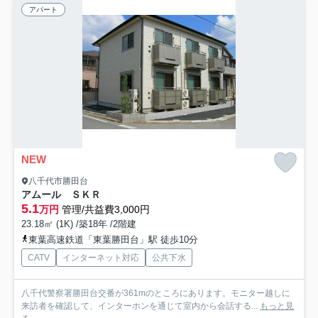
アパート
NEW
八千代市勝田台
アムール ＳＫＲ
5.1
万円
管理/共益費3,000円
23.18㎡ (1K) /築18年 /2階建
東葉高速鉄道「東葉勝田台」駅 徒歩10分
CATV
インターネット対応
公共下水
八千代警察署勝田台交番が361mのところにあります。モニター越しに
来訪者を確認して、インターホンを通じて室内から会話する...
もっと見