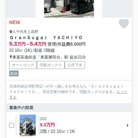
NEW
八千代市上高野
ＧｒａｎＳｕｇａｒ ＹＡＣＨＩＹＯ
5.3
5.4
万円～
万円
管理/共益費8,000円
22.10㎡ (1K) /新築 /3階建
東葉高速鉄道「東葉勝田台」駅 徒歩21分
オートロック
宅配ボックス
公共下水
新築
京成本線志津駅周辺への引っ越しをお考えなら「ＧｒａｎＳｕｇａｒ
ＹＡＣＨＩＹＯ」。現在空家の物件です。宅配ボックスがある...
もっと
見る
募集中の部屋
203
5.3万円
2階 / 22.10㎡ / 1K