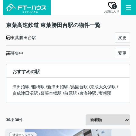
0
お気に入り
東葉高速鉄道 東葉勝田台駅の物件一覧
東葉勝田台駅
変更
募集中
変更
おすすめの駅
津田沼駅
/
船橋駅
/
新津田沼駅
/
薬園台駅
/
京成大久保駅
/
京成津田沼駅
/
幕張本郷駅
/
前原駅
/
東海神駅
/
実籾駅
30
棟
38
件
賃貸マンション