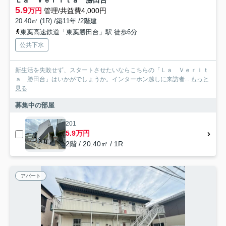
Ｌａ Ｖｅｒｉｔａ 勝田台
5.9
万円
管理/共益費4,000円
20.40㎡ (1R) /築11年 /2階建
東葉高速鉄道「東葉勝田台」駅 徒歩6分
公共下水
新生活を失敗せず、スタートさせたいならこちらの「Ｌａ Ｖｅｒｉｔ
ａ 勝田台」はいかがでしょうか。インターホン越しに来訪者...
もっと
見る
募集中の部屋
201
5.9万円
2階 / 20.40㎡ / 1R
アパート