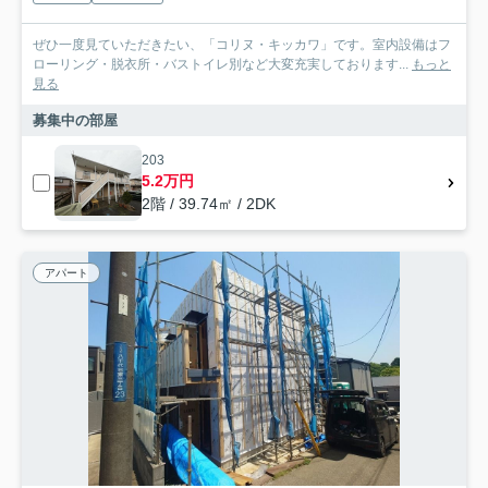
ぜひ一度見ていただきたい、「コリヌ・キッカワ」です。室内設備はフ
ローリング・脱衣所・バストイレ別など大変充実しております...
もっと
見る
募集中の部屋
203
5.2万円
2階 / 39.74㎡ / 2DK
アパート