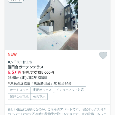
アパート
NEW
八千代市村上南
勝田台ガーデンテラス
6.5
万円
管理/共益費8,000円
26.68㎡ (1K) /築2年 /3階建
東葉高速鉄道「東葉勝田台」駅 徒歩14分
オートロック
宅配ボックス
インターネット対応
閑静な住宅地
公共下水
新しい生活にお勧めなのが、こちらのアパートです。宅配ボックス付き
のアパートなので不在時の荷物受け取りもできます。室内設備...
もっと