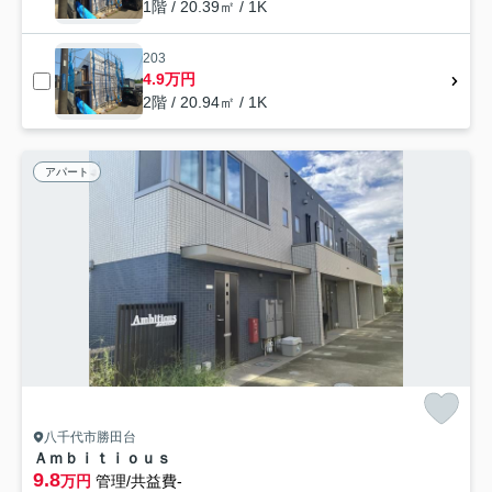
1階 / 20.39㎡ / 1K
203
4.9万円
2階 / 20.94㎡ / 1K
アパート
八千代市勝田台
Ａｍｂｉｔｉｏｕｓ
9.8
万円
管理/共益費-