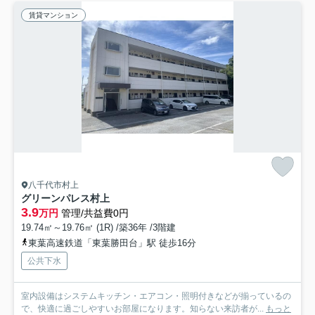
賃貸マンション
八千代市村上
グリーンパレス村上
3.9
万円
管理/共益費0円
19.74㎡～19.76㎡ (1R) /築36年 /3階建
東葉高速鉄道「東葉勝田台」駅 徒歩16分
公共下水
室内設備はシステムキッチン・エアコン・照明付きなどが揃っているの
で、快適に過ごしやすいお部屋になります。知らない来訪者が...
もっと