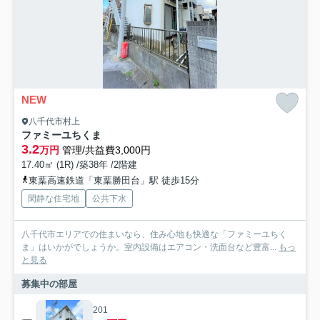
NEW
八千代市村上
ファミーユちくま
3.2
万円
管理/共益費3,000円
17.40㎡ (1R) /築38年 /2階建
東葉高速鉄道「東葉勝田台」駅 徒歩15分
閑静な住宅地
公共下水
八千代市エリアでの住まいなら、住み心地も快適な「ファミーユちく
ま」はいかがでしょうか。室内設備はエアコン・洗面台など豊富...
もっ
と見る
募集中の部屋
201