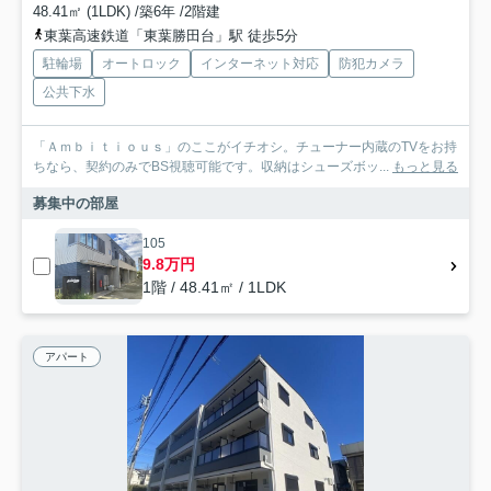
48.41㎡ (1LDK) /築6年 /2階建
東葉高速鉄道「東葉勝田台」駅 徒歩5分
駐輪場
オートロック
インターネット対応
防犯カメラ
公共下水
「Ａｍｂｉｔｉｏｕｓ」のここがイチオシ。チューナー内蔵のTVをお持
ちなら、契約のみでBS視聴可能です。収納はシューズボッ...
もっと見る
募集中の部屋
105
9.8万円
1階 / 48.41㎡ / 1LDK
アパート