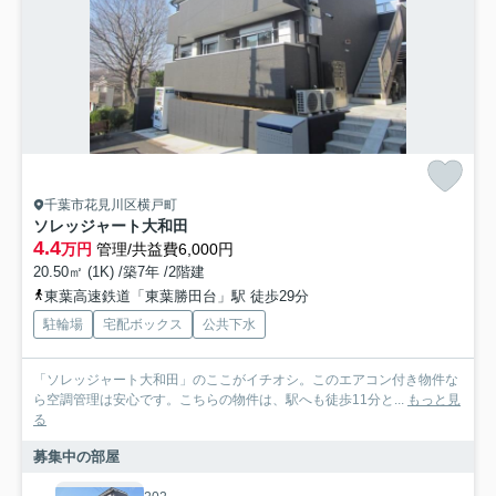
千葉市花見川区横戸町
ソレッジャート大和田
4.4
万円
管理/共益費6,000円
20.50㎡ (1K) /築7年 /2階建
東葉高速鉄道「東葉勝田台」駅 徒歩29分
駐輪場
宅配ボックス
公共下水
「ソレッジャート大和田」のここがイチオシ。このエアコン付き物件な
ら空調管理は安心です。こちらの物件は、駅へも徒歩11分と...
もっと見
る
募集中の部屋