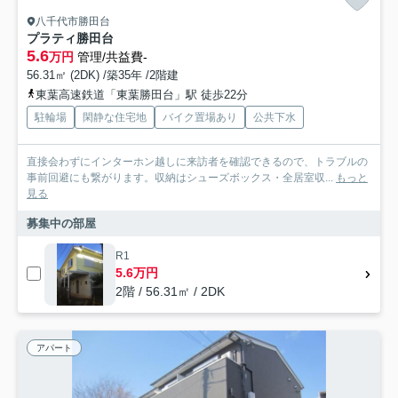
八千代市勝田台
プラティ勝田台
5.6
万円
管理/共益費-
56.31㎡ (2DK) /築35年 /2階建
東葉高速鉄道「東葉勝田台」駅 徒歩22分
駐輪場
閑静な住宅地
バイク置場あり
公共下水
直接会わずにインターホン越しに来訪者を確認できるので、トラブルの
事前回避にも繋がります。収納はシューズボックス・全居室収...
もっと
見る
募集中の部屋
R1
5.6万円
2階 / 56.31㎡ / 2DK
アパート