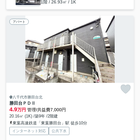
1階 / 26.93㎡ / 1K
アパート
八千代市勝田台北
勝田台ＰＤⅡ
4.9
万円
管理/共益費7,000円
20.16㎡ (1K) /築9年 /2階建
東葉高速鉄道「東葉勝田台」駅 徒歩10分
インターネット対応
公共下水