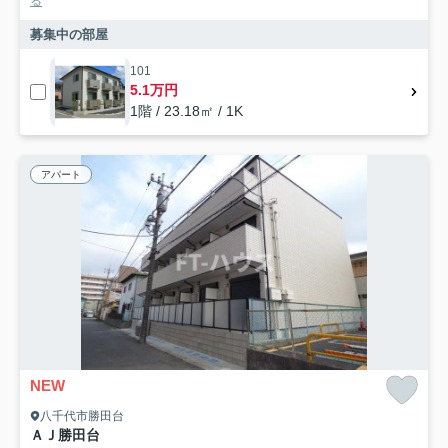
る
募集中の部屋
101
5.1万円
1階 / 23.18㎡ / 1K
アパート
NEW
八千代市勝田台
ＡＪ勝田台