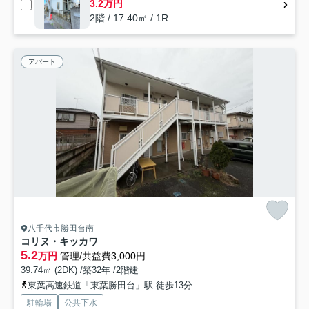
3.2万円
2階 / 17.40㎡ / 1R
アパート
八千代市勝田台南
コリヌ・キッカワ
5.2
万円
管理/共益費3,000円
39.74㎡ (2DK) /築32年 /2階建
東葉高速鉄道「東葉勝田台」駅 徒歩13分
駐輪場
公共下水