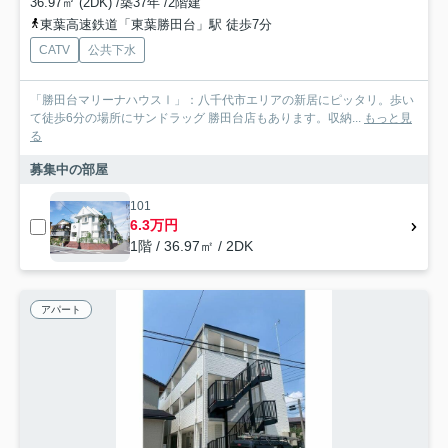
36.97㎡ (2DK) /築37年 /2階建
東葉高速鉄道「東葉勝田台」駅 徒歩7分
CATV
公共下水
「勝田台マリーナハウスⅠ」：八千代市エリアの新居にピッタリ。歩い
て徒歩6分の場所にサンドラッグ 勝田台店もあります。収納...
もっと見
る
募集中の部屋
101
6.3万円
1階 / 36.97㎡ / 2DK
アパート