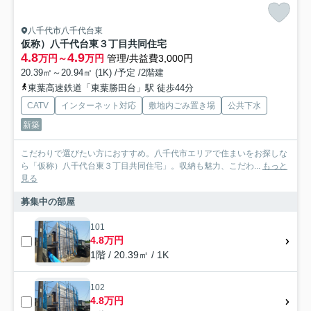
八千代市八千代台東
仮称）八千代台東３丁目共同住宅
4.8
4.9
万円～
万円
管理/共益費3,000円
20.39㎡～20.94㎡ (1K) /予定 /2階建
東葉高速鉄道「東葉勝田台」駅 徒歩44分
CATV
インターネット対応
敷地内ごみ置き場
公共下水
新築
こだわりで選びたい方におすすめ。八千代市エリアで住まいをお探しな
ら「仮称）八千代台東３丁目共同住宅」。収納も魅力、こだわ...
もっと
見る
募集中の部屋
101
4.8万円
1階 / 20.39㎡ / 1K
102
4.8万円