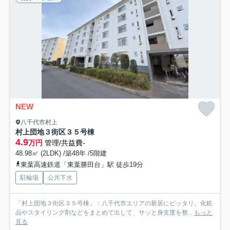
NEW
八千代市村上
村上団地３街区３５号棟
4.9
万円
管理/共益費-
48.98㎡ (2LDK) /築48年 /5階建
東葉高速鉄道「東葉勝田台」駅 徒歩19分
駐輪場
公共下水
「村上団地３街区３５号棟」：八千代市エリアの新居にピッタリ。化粧
品やスタイリング剤などをまとめて出して、サッと身支度を整...
もっと
見る