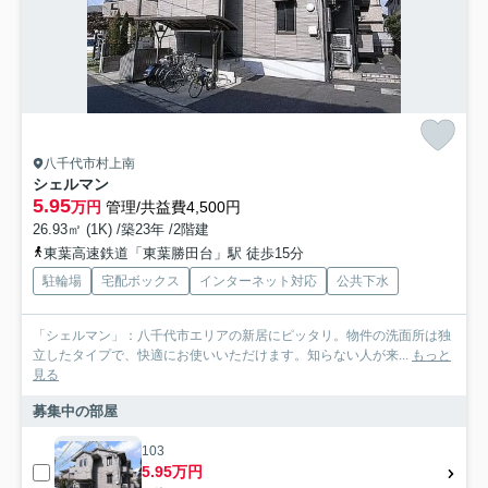
八千代市村上南
シェルマン
5.95
万円
管理/共益費4,500円
26.93㎡ (1K) /築23年 /2階建
東葉高速鉄道「東葉勝田台」駅 徒歩15分
駐輪場
宅配ボックス
インターネット対応
公共下水
「シェルマン」：八千代市エリアの新居にピッタリ。物件の洗面所は独
立したタイプで、快適にお使いいただけます。知らない人が来...
もっと
見る
募集中の部屋
103
5.95万円