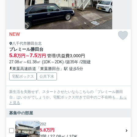
NEW
八千代市勝田台北
プレミール勝田台
5.8
7.5
万円～
万円
管理/共益費3,000円
27.08㎡～61.38㎡ (1DK～2DK) /築35年 /2階建
東葉高速鉄道「東葉勝田台」駅 徒歩5分
宅配ボックス
公共下水
新生活を失敗せず、スタートさせたいならこちらの「プレミール勝田
台」はいかがでしょうか。宅配ボックス付きで日中のご不在時も...
もっ
と見る
募集中の部屋
202
5.8万円
2階 / 27.08㎡ / 1DK