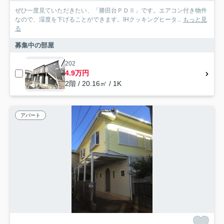
ぜひ一度見ていただきたい、「勝田台ＰＤⅡ」です。エアコン付き物件
なので、湿度を下げることができます。IHクッキングヒータ...
もっと見
る
募集中の部屋
202
4.9万円
2階 / 20.16㎡ / 1K
アパート