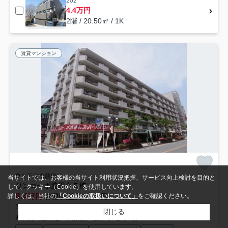
202
4.4万円
2階 / 20.50㎡ / 1K
賃貸マンション
八千代市勝田台
当サイトでは、お客様の当サイト利用状況把握、サービス向上検討を目的と
サンコーポ勝田台Ｅ棟
して、クッキー（Cookie）を使用しています。
8.4
万円
管理/共益費5,000円
詳しくは、当社の
「Cookieの取扱いについて」
をご確認ください。
75.15㎡ (2LDK) /築53年 /7階建
閉じる
東葉高速鉄道「東葉勝田台」駅 徒歩3分