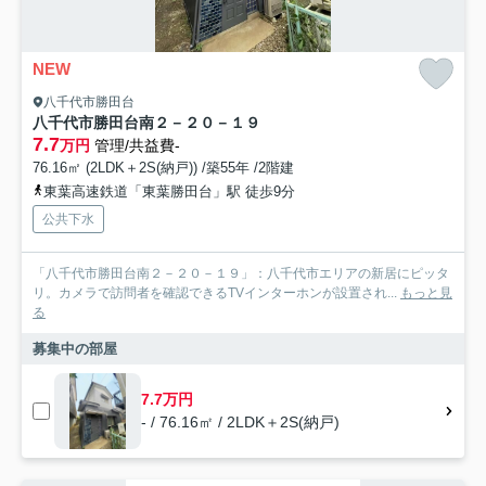
NEW
八千代市勝田台
八千代市勝田台南２－２０－１９
7.7
万円
管理/共益費-
76.16㎡ (2LDK＋2S(納戸)) /築55年 /2階建
東葉高速鉄道「東葉勝田台」駅 徒歩9分
公共下水
「八千代市勝田台南２－２０－１９」：八千代市エリアの新居にピッタ
リ。カメラで訪問者を確認できるTVインターホンが設置され...
もっと見
る
募集中の部屋
7.7万円
- / 76.16㎡ / 2LDK＋2S(納戸)