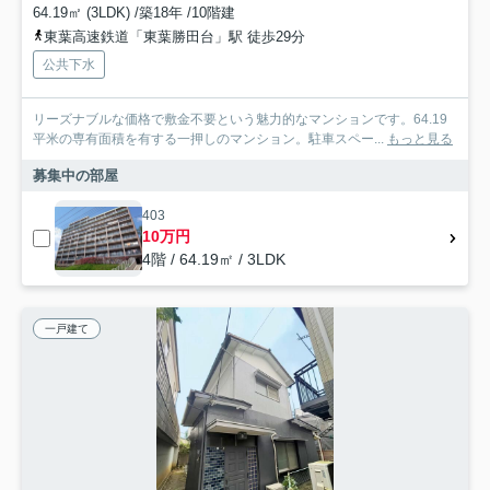
64.19㎡ (3LDK) /築18年 /10階建
東葉高速鉄道「東葉勝田台」駅 徒歩29分
公共下水
リーズナブルな価格で敷金不要という魅力的なマンションです。64.19
平米の専有面積を有する一押しのマンション。駐車スペー...
もっと見る
募集中の部屋
403
10万円
4階 / 64.19㎡ / 3LDK
一戸建て