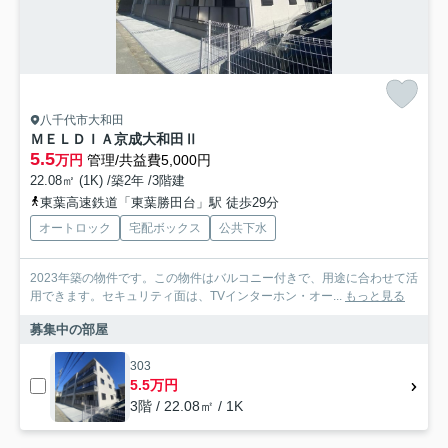
八千代市大和田
ＭＥＬＤＩＡ京成大和田Ⅱ
5.5
万円
管理/共益費5,000円
22.08㎡ (1K) /築2年 /3階建
東葉高速鉄道「東葉勝田台」駅 徒歩29分
オートロック
宅配ボックス
公共下水
2023年築の物件です。この物件はバルコニー付きで、用途に合わせて活
用できます。セキュリティ面は、TVインターホン・オー...
もっと見る
募集中の部屋
303
5.5万円
3階 / 22.08㎡ / 1K