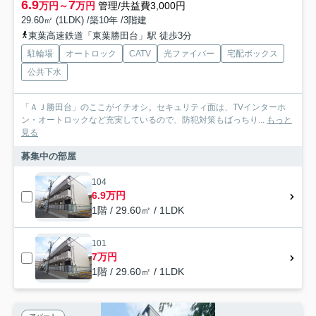
6.9
7
万円～
万円
管理/共益費3,000円
29.60㎡ (1LDK) /築10年 /3階建
東葉高速鉄道「東葉勝田台」駅 徒歩3分
駐輪場
オートロック
CATV
光ファイバー
宅配ボックス
公共下水
「ＡＪ勝田台」のここがイチオシ。セキュリティ面は、TVインターホ
ン・オートロックなど充実しているので、防犯対策もばっちり...
もっと
見る
募集中の部屋
104
6.9万円
1階 / 29.60㎡ / 1LDK
101
7万円
1階 / 29.60㎡ / 1LDK