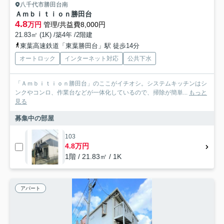
八千代市勝田台南
Ａｍｂｉｔｉｏｎ勝田台
4.8
万円
管理/共益費8,000円
21.83㎡ (1K) /築4年 /2階建
東葉高速鉄道「東葉勝田台」駅 徒歩14分
オートロック
インターネット対応
公共下水
「Ａｍｂｉｔｉｏｎ勝田台」のここがイチオシ。システムキッチンはシ
ンクやコンロ、作業台などが一体化しているので、掃除が簡単...
もっと
見る
募集中の部屋
103
4.8万円
1階 / 21.83㎡ / 1K
アパート