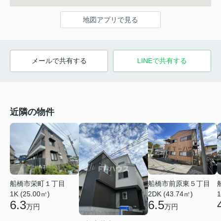
地図アプリで見る
メールで共有する
LINEで共有する
近隣の物件
船橋市栄町１丁目
船橋市前原東５丁目
1
1K (25.00㎡)
2DK (43.74㎡)
6.3
6.5
万円
万円