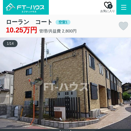
0
お気に入り
ローラン コート
空室1
10.25万円
管理/共益費 2,800円
1
/
14