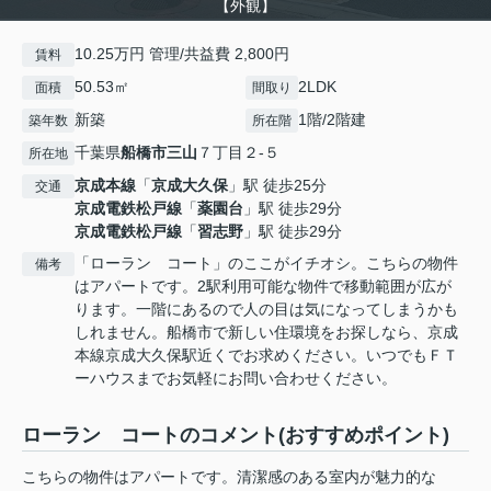
【外観】
10.25万円 管理/共益費 2,800円
賃料
50.53㎡
2LDK
面積
間取り
新築
1階/2階建
築年数
所在階
千葉県
船橋市
三山
７丁目２-５
所在地
京成本線
「
京成大久保
」駅 徒歩25分
交通
京成電鉄松戸線
「
薬園台
」駅 徒歩29分
京成電鉄松戸線
「
習志野
」駅 徒歩29分
「ローラン コート」のここがイチオシ。こちらの物件
備考
はアパートです。2駅利用可能な物件で移動範囲が広が
ります。一階にあるので人の目は気になってしまうかも
しれません。船橋市で新しい住環境をお探しなら、京成
本線京成大久保駅近くでお求めください。いつでもＦＴ
ーハウスまでお気軽にお問い合わせください。
ローラン コートのコメント(おすすめポイント)
こちらの物件はアパートです。清潔感のある室内が魅力的な