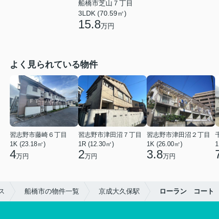
船橋市芝山７丁目
3LDK (70.59㎡)
15.8
万円
よく見られている物件
習志野市藤崎６丁目
習志野市津田沼７丁目
習志野市津田沼２丁目
1K (23.18㎡)
1R (12.30㎡)
1K (26.00㎡)
1
4
2
3.8
万円
万円
万円
ス
船橋市の物件一覧
京成大久保駅
ローラン コート