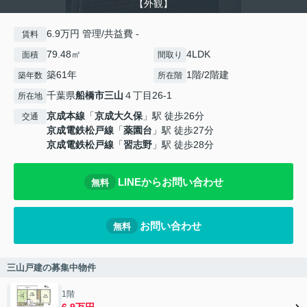
【外観】
6.9万円 管理/共益費 -
賃料
79.48㎡
4LDK
面積
間取り
築61年
1階/2階建
築年数
所在階
千葉県
船橋市
三山
４丁目26-1
所在地
京成本線
「
京成大久保
」駅 徒歩26分
交通
京成電鉄松戸線
「
薬園台
」駅 徒歩27分
京成電鉄松戸線
「
習志野
」駅 徒歩28分
LINEからお問い合わせ
無料
お問い合わせ
無料
三山戸建の募集中物件
1階
6.9万円