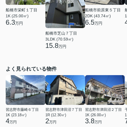
船橋市栄町１丁目
船橋市前原東５丁目
1
1K (25.00㎡)
2DK (43.74㎡)
6.3
6.5
万円
万円
船橋市芝山７丁目
3LDK (70.59㎡)
15.8
万円
よく見られている物件
習志野市藤崎６丁目
習志野市津田沼７丁目
習志野市津田沼２丁目
1K (23.18㎡)
1R (12.30㎡)
1K (26.00㎡)
1
4
2
3.8
万円
万円
万円