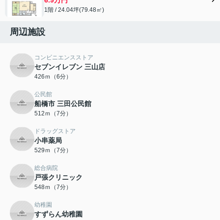
1階 / 24.04坪(79.48㎡)
周辺施設
コンビニエンスストア
セブンイレブン 三山店
426ｍ（6分）
公民館
船橋市 三田公民館
512ｍ（7分）
ドラッグストア
小串薬局
529ｍ（7分）
総合病院
戸張クリニック
548ｍ（7分）
幼稚園
すずらん幼稚園