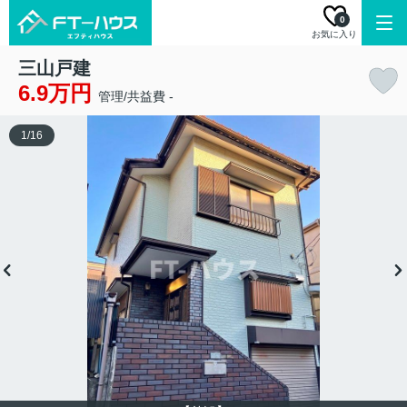
0
お気に入り
三山戸建
6.9万円
管理/共益費 -
1
/
16