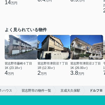
万円
万円
14
万円
2
よく見られている物件
習志野市藤崎６丁目
習志野市津田沼７丁目
習志野市津田沼２丁目
1K (23.18㎡)
1R (12.30㎡)
1K (26.00㎡)
1
4
2
3.8
万円
万円
万円
-ハウス
習志野市の物件一覧
京成大久保駅
ドルフⅢ