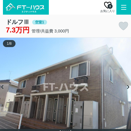
0
お気に入り
ドルフⅢ
空室1
7.3万円
管理/共益費 3,000円
1
/
8