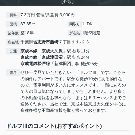
【外観】
7.3万円 管理/共益費 3,000円
賃料
37.35㎡
1LDK
面積
間取り
築18年
1階/2階建
築年数
所在階
千葉県
習志野市
藤崎
７丁目１１-２３
所在地
京成本線
「
京成大久保
」駅 徒歩11分
交通
京成本線
「
京成津田沼
」駅 徒歩24分
京成電鉄松戸線
「
新津田沼
」駅 徒歩25分
ぜひ一度見ていただきたい、「ドルフⅢ」です。こちら
備考
の物件はアパートです。駅から徒歩10分にある物件な
ので、電車利用が多い方にオススメです。一階にあるの
で人の目は気になってしまうかもしれません。より多く
の不動産情報をお求めなら、まずはＦＴーハウスまでご
連絡ください。当社では、京成本線京成大久保を中心に
多種多様な不動産情報を取り扱っております。
ドルフⅢのコメント(おすすめポイント)