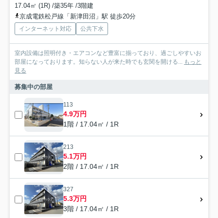
17.04㎡ (1R) /築35年 /3階建
京成電鉄松戸線「新津田沼」駅 徒歩20分
インターネット対応
公共下水
室内設備は照明付き・エアコンなど豊富に揃っており、過ごしやすいお
部屋になっております。知らない人が来た時でも玄関を開ける...
もっと
見る
募集中の部屋
113
4.9万円
1階 / 17.04㎡ / 1R
213
5.1万円
2階 / 17.04㎡ / 1R
327
5.3万円
3階 / 17.04㎡ / 1R