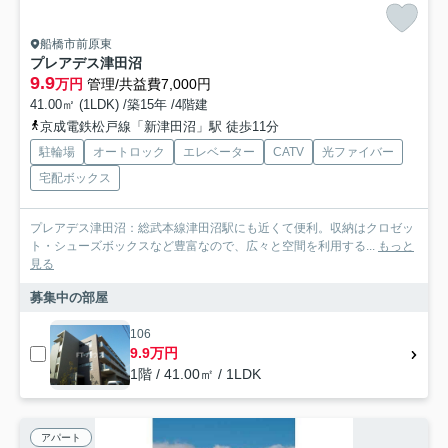
船橋市前原東
プレアデス津田沼
9.9
万円
管理/共益費7,000円
41.00㎡ (1LDK) /築15年 /4階建
京成電鉄松戸線「新津田沼」駅 徒歩11分
駐輪場
オートロック
エレベーター
CATV
光ファイバー
宅配ボックス
プレアデス津田沼：総武本線津田沼駅にも近くて便利。収納はクロゼッ
ト・シューズボックスなど豊富なので、広々と空間を利用する...
もっと
見る
募集中の部屋
106
9.9万円
1階 / 41.00㎡ / 1LDK
アパート