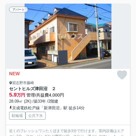
アパート
NEW
習志野市藤崎
セントヒルズ津田沼 ２
5.9
万円
管理/共益費4,000円
28.09㎡ (2K) /築33年 /2階建
京成電鉄松戸線「新津田沼」駅 徒歩14分
駐輪場
公共下水
近くのフレッシュワンたくぼまで徒歩3分で行けます。室内設備はエア