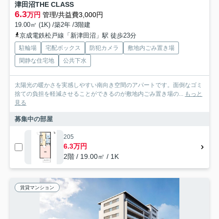
津田沼THE CLASS
6.3
万円
管理/共益費3,000円
19.00㎡ (1K) /築2年 /3階建
京成電鉄松戸線「新津田沼」駅 徒歩23分
駐輪場
宅配ボックス
防犯カメラ
敷地内ごみ置き場
閑静な住宅地
公共下水
太陽光の暖かさを実感しやすい南向き空間のアパートです。面倒なゴミ
捨ての負担を軽減させることができるのが敷地内ごみ置き場の...
もっと
見る
募集中の部屋
205
6.3万円
2階 / 19.00㎡ / 1K
賃貸マンション