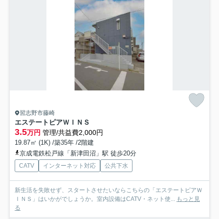
習志野市藤崎
エステートピアＷＩＮＳ
3.5
万円
管理/共益費2,000円
19.87㎡ (1K) /築35年 /2階建
京成電鉄松戸線「新津田沼」駅 徒歩20分
CATV
インターネット対応
公共下水
新生活を失敗せず、スタートさせたいならこちらの「エステートピアＷ
ＩＮＳ」はいかがでしょうか。室内設備はCATV・ネット使...
もっと見
る