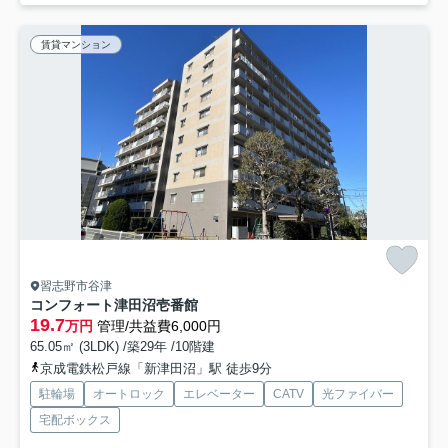
賃貸マンション
習志野市谷津
コンフォート津田沼壱番館
19.7
万円
管理/共益費6,000円
65.05㎡ (3LDK) /築29年 /10階建
京成電鉄松戸線「新津田沼」駅 徒歩9分
駐輪場
オートロック
エレベーター
CATV
光ファイバー
宅配ボックス