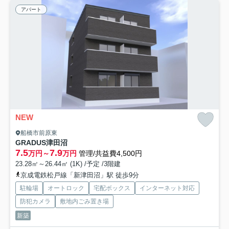
アパート
NEW
船橋市前原東
GRADUS津田沼
7.5
7.9
万円～
万円
管理/共益費4,500円
23.28㎡～26.44㎡ (1K) /予定 /3階建
京成電鉄松戸線「新津田沼」駅 徒歩9分
駐輪場
オートロック
宅配ボックス
インターネット対応
防犯カメラ
敷地内ごみ置き場
新築