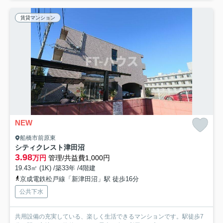
賃貸マンション
NEW
船橋市前原東
シティクレスト津田沼
3.98
万円
管理/共益費1,000円
19.43㎡ (1K) /築33年 /4階建
京成電鉄松戸線「新津田沼」駅 徒歩16分
公共下水
共用設備の充実している、楽しく生活できるマンションです。駅徒歩7