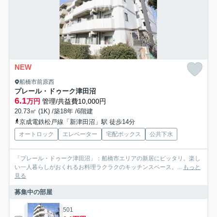
NEW
船橋市前原西
プレール・ドゥーク津田沼
6.1
万円
管理/共益費10,000円
20.73㎡ (1K) /築18年 /6階建
京成電鉄松戸線「新津田沼」駅 徒歩14分
オートロック
エレベーター
宅配ボックス
公共下水
「プレール・ドゥーク津田沼」：船橋市エリアの新居にピッタリ。楽し
い一人暮らしがおくれるお料理ラクラクのキッチンスペース。...
もっと
見る
募集中の部屋
501