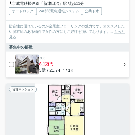
京成電鉄松戸線「新津田沼」駅 徒歩11分
オートロック
24時間緊急通報システム
公共下水
防音性に優れているのが全居室フローリングの魅力です。オススメした
い脱衣所のある物件で女性の方にもご好評を頂いております。...
もっと
見る
募集中の部屋
303
8.1万円
3階 / 21.74㎡ / 1K
賃貸マンション