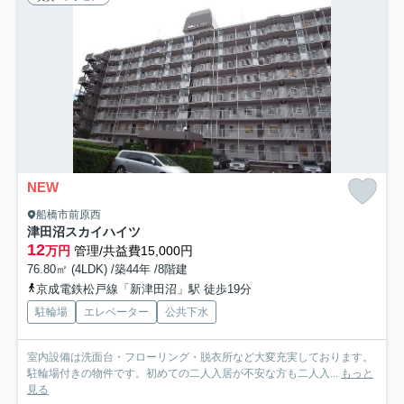
NEW
船橋市前原西
津田沼スカイハイツ
12
万円
管理/共益費15,000円
76.80㎡ (4LDK) /築44年 /8階建
京成電鉄松戸線「新津田沼」駅 徒歩19分
駐輪場
エレベーター
公共下水
室内設備は洗面台・フローリング・脱衣所など大変充実しております。
駐輪場付きの物件です。初めての二人入居が不安な方も二人入...
もっと
見る