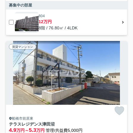
募集中の部屋
804
12万円
8階 / 76.80㎡ / 4LDK
賃貸マンション
船橋市前原東
テラスレジデンス津田沼
4.9
5.3
万円～
万円
管理/共益費5,000円