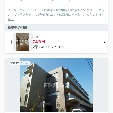
グランドヴィラアサヒ：京成本線京成津田沼駅にも近くて便利。「グラ
ンドヴィラアサヒ」：習志野市エリアの新居にピッタリ。知ら...
もっと
見る
募集中の部屋
205
7.6万円
2階 / 40.00㎡ / 1DK
賃貸マンション