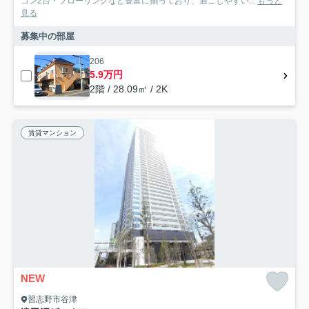
コン2台・フローリングなど豊富に揃っており、過ごしやすい...
もっと
見る
募集中の部屋
206
5.9万円
2階 / 28.09㎡ / 2K
賃貸マンション
NEW
習志野市谷津