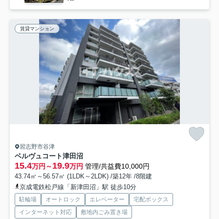
賃貸マンション
習志野市谷津
ベルヴュコート津田沼
15.4
19.9
万円～
万円
管理/共益費10,000円
43.74㎡～56.57㎡ (1LDK～2LDK) /築12年 /8階建
京成電鉄松戸線「新津田沼」駅 徒歩10分
駐輪場
オートロック
エレベーター
宅配ボックス
インターネット対応
敷地内ごみ置き場