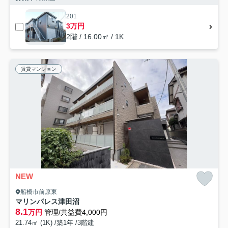
201
3万円
2階 / 16.00㎡ / 1K
賃貸マンション
NEW
船橋市前原東
マリンパレス津田沼
8.1
万円
管理/共益費4,000円
21.74㎡ (1K) /築1年 /3階建