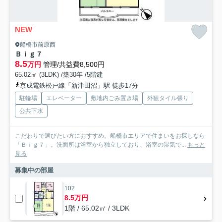
NEW
船橋市前原西
Ｂｉｇ７
8.5
万円
管理/共益費8,500円
65.02㎡ (3LDK) /築30年 /5階建
京成電鉄松戸線「新津田沼」駅 徒歩17分
駐輪場
エレベーター
敷地内ごみ置き場
外観タイル張り
公共下水
こだわりで選びたい方におすすめ。船橋市エリアで住まいをお探しなら
「Ｂｉｇ７」。洗面所は浴室から独立しており、浴室の湿気で...
もっと
見る
募集中の部屋
102
8.5万円
1階 / 65.02㎡ / 3LDK