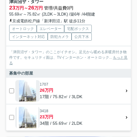
津田沼ザ・タワー
23
26
万円～
万円
管理/共益費0円
55.69㎡～75.82㎡ (2LDK～3LDK) /築6年 /44階建
京成電鉄松戸線「新津田沼」駅 徒歩11分
オートロック
エレベーター
宅配ボックス
インターネット対応
防犯カメラ
公共下水
「津田沼ザ・タワー」のここがイチオシ。足元から暖める床暖房付き物
件です。セキュリティ面は、TVインターホン・オートロック...
もっと見
る
募集中の部屋
1707
26万円
17階 / 75.82㎡ / 3LDK
3418
23万円
34階 / 55.69㎡ / 2LDK