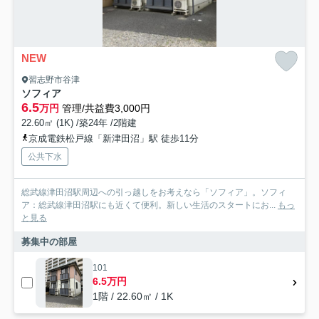
NEW
習志野市谷津
ソフィア
6.5
万円
管理/共益費3,000円
22.60㎡ (1K) /築24年 /2階建
京成電鉄松戸線「新津田沼」駅 徒歩11分
公共下水
総武線津田沼駅周辺への引っ越しをお考えなら「ソフィア」。ソフィ
ア：総武線津田沼駅にも近くて便利。新しい生活のスタートにお...
もっ
と見る
募集中の部屋
101
6.5万円
1階 / 22.60㎡ / 1K