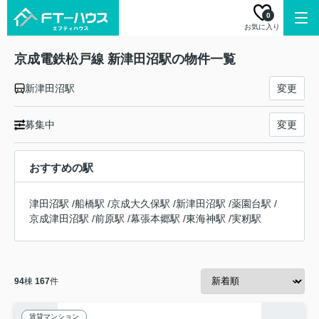
0
お気に入り
京成電鉄松戸線 新津田沼駅の物件一覧
新津田沼駅
変更
募集中
変更
おすすめの駅
津田沼駅
/
船橋駅
/
京成大久保駅
/
新津田沼駅
/
薬園台駅
/
京成津田沼駅
/
前原駅
/
幕張本郷駅
/
東海神駅
/
実籾駅
94
棟
167
件
賃貸マンション