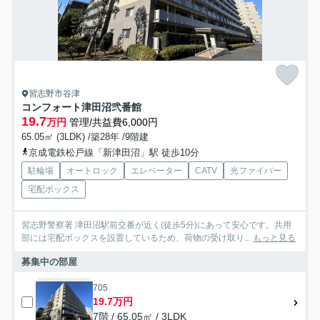
習志野市谷津
コンフォート津田沼弐番館
19.7
万円
管理/共益費6,000円
65.05㎡ (3LDK) /築28年 /9階建
京成電鉄松戸線「新津田沼」駅 徒歩10分
駐輪場
オートロック
エレベーター
CATV
光ファイバー
宅配ボックス
習志野警察署 津田沼駅前交番が近く(徒歩5分)にあって安心です。共用
部には宅配ボックスを設置しているため、荷物の受け取り...
もっと見る
募集中の部屋
705
19.7万円
7階 / 65.05㎡ / 3LDK