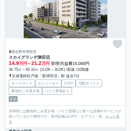
習志野市津田沼
スカイグランデ津田沼
14.9
21.2
万円～
万円
管理/共益費15,000円
36.75㎡～65.10㎡ (1LDK～3LDK) /新築 /10階建
京成電鉄松戸線「新津田沼」駅 徒歩7分
オートロック
エレベーター
CATV
宅配ボックス
敷地内ごみ置き場
バイク置場あり
新築
共用部には敷地内ごみ置き場・バイク置場など様々な設備やサービスが
揃っているので便利です。室内設備はCATV・エアコン・追...
もっと見
る