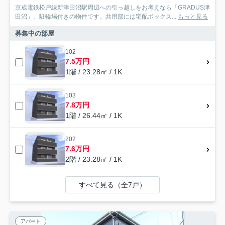
京成電鉄松戸線新津田沼駅周辺への引っ越しをお考えなら「GRADUS津
田沼」。駐輪場付きの物件です。共用部には宅配ボックス...
もっと見る
募集中の部屋
102
7.5万円
1階 / 23.28㎡ / 1K
103
7.8万円
1階 / 26.44㎡ / 1K
202
7.6万円
2階 / 23.28㎡ / 1K
すべて見る（全7戸）
アパート