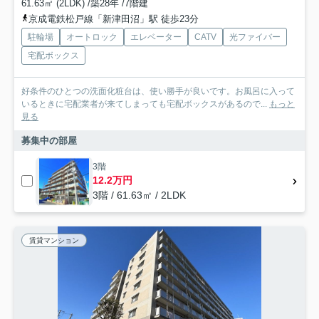
61.63㎡ (2LDK) /築28年 /7階建
京成電鉄松戸線「新津田沼」駅 徒歩23分
駐輪場
オートロック
エレベーター
CATV
光ファイバー
宅配ボックス
好条件のひとつの洗面化粧台は、使い勝手が良いです。お風呂に入って
いるときに宅配業者が来てしまっても宅配ボックスがあるので...
もっと
見る
募集中の部屋
3階
12.2万円
3階 / 61.63㎡ / 2LDK
賃貸マンション