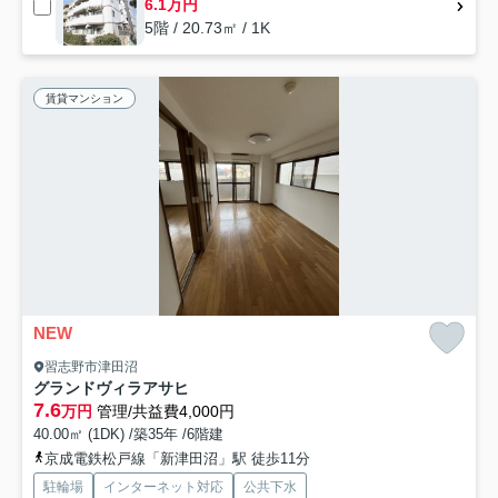
6.1万円
5階 / 20.73㎡ / 1K
賃貸マンション
NEW
習志野市津田沼
グランドヴィラアサヒ
7.6
万円
管理/共益費4,000円
40.00㎡ (1DK) /築35年 /6階建
京成電鉄松戸線「新津田沼」駅 徒歩11分
駐輪場
インターネット対応
公共下水