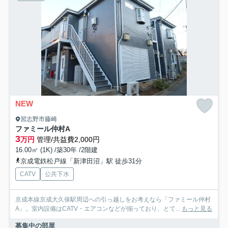
NEW
習志野市藤崎
ファミール仲村A
3
万円
管理/共益費2,000円
16.00㎡ (1K) /築30年 /2階建
京成電鉄松戸線「新津田沼」駅 徒歩31分
CATV
公共下水
京成本線京成大久保駅周辺への引っ越しをお考えなら「ファミール仲村
A」。室内設備はCATV・エアコンなどが揃っており、とて...
もっと見る
募集中の部屋