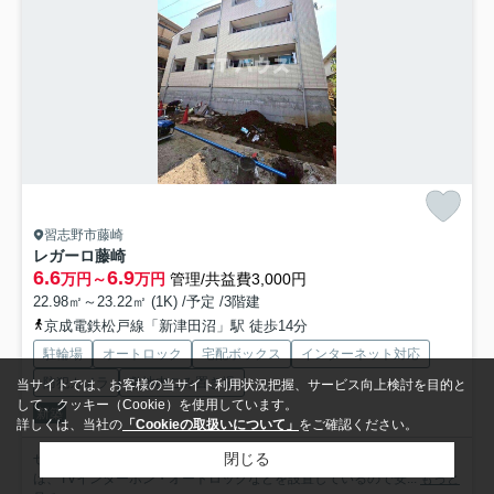
習志野市藤崎
レガーロ藤崎
6.6
6.9
万円～
万円
管理/共益費3,000円
22.98㎡～23.22㎡ (1K) /予定 /3階建
京成電鉄松戸線「新津田沼」駅 徒歩14分
駐輪場
オートロック
宅配ボックス
インターネット対応
防犯カメラ
敷地内ごみ置き場
当サイトでは、お客様の当サイト利用状況把握、サービス向上検討を目的と
して、クッキー（Cookie）を使用しています。
新築
詳しくは、当社の
「Cookieの取扱いについて」
をご確認ください。
閉じる
ぜひ一度見ていただきたい、「レガーロ藤崎」です。セキュリティ面
は、TVインターホン・オートロックなどを設置しているので安...
もっと