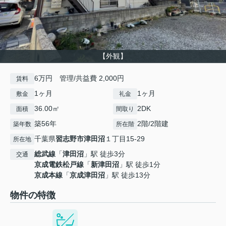
【外観】
6万円 管理/共益費 2,000円
賃料
1ヶ月
1ヶ月
敷金
礼金
36.00㎡
2DK
面積
間取り
築56年
2階/2階建
築年数
所在階
千葉県
習志野市
津田沼
１丁目15-29
所在地
総武線
「
津田沼
」駅 徒歩3分
交通
京成電鉄松戸線
「
新津田沼
」駅 徒歩1分
京成本線
「
京成津田沼
」駅 徒歩13分
物件の特徴