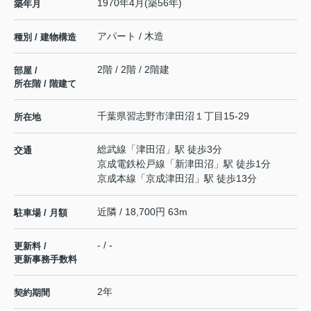
1970年4月(築56年)
築年月
アパート / 木造
種別 / 建物構造
2階 / 2階 / 2階建
部屋 /
所在階 / 階建て
千葉県
習志野市
津田沼
１丁目15-29
所在地
総武線
「
津田沼
」駅 徒歩3分
交通
京成電鉄松戸線
「
新津田沼
」駅 徒歩1分
京成本線
「
京成津田沼
」駅 徒歩13分
近隣 / 18,700円 63m
駐車場 / 月額
- / -
更新料 /
更新事務手数料
2年
契約期間