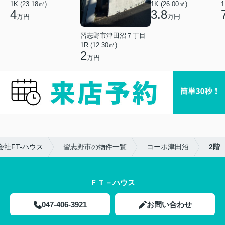
1K (23.18㎡)
1K (26.00㎡)
1
4
3.8
万円
万円
習志野市津田沼７丁目
1R (12.30㎡)
2
万円
社FT-ハウス
習志野市の物件一覧
コーポ津田沼
2階
ＦＴ－ハウス
047-406-3921
お問い合わせ