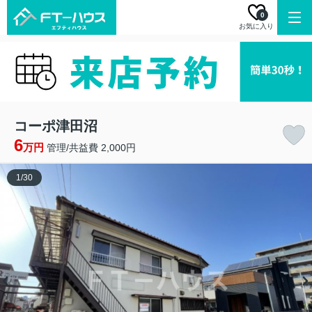
0
お気に入り
コーポ津田沼
6
万円
管理/共益費 2,000円
1
/
30