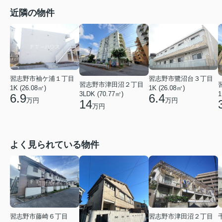
近隣の物件
習志野市鷺沼台３丁目
習志野市袖ケ浦１丁目
習志野市津田沼２丁目
1K (26.08㎡)
1K (26.08㎡)
3LDK (70.77㎡)
1
6.4
6.9
万円
万円
14
万円
よく見られている物件
習志野市藤崎６丁目
習志野市津田沼２丁目