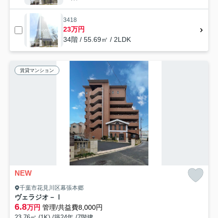
3418
23万円
34階 / 55.69㎡ / 2LDK
賃貸マンション
NEW
千葉市花見川区幕張本郷
ヴェラジオ－Ⅰ
6.8
万円
管理/共益費8,000円
23.76㎡ (1K) /築24年 /7階建