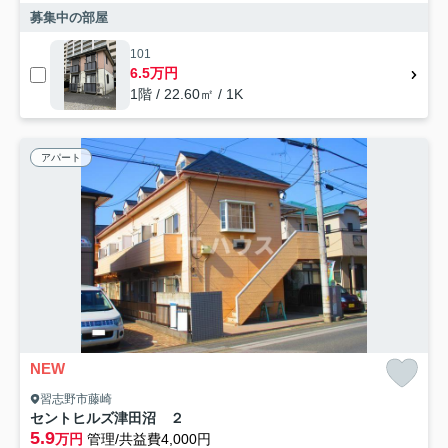
募集中の部屋
101
6.5万円
1階 / 22.60㎡ / 1K
アパート
NEW
習志野市藤崎
セントヒルズ津田沼 ２
5.9
万円
管理/共益費4,000円