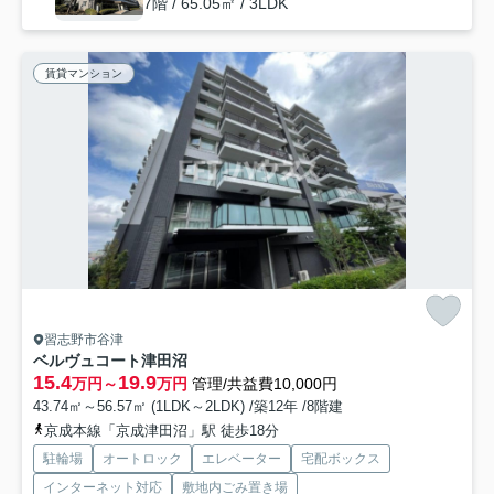
7階 / 65.05㎡ / 3LDK
賃貸マンション
習志野市谷津
ベルヴュコート津田沼
15.4
19.9
万円～
万円
管理/共益費10,000円
43.74㎡～56.57㎡ (1LDK～2LDK) /築12年 /8階建
京成本線「京成津田沼」駅 徒歩18分
駐輪場
オートロック
エレベーター
宅配ボックス
インターネット対応
敷地内ごみ置き場