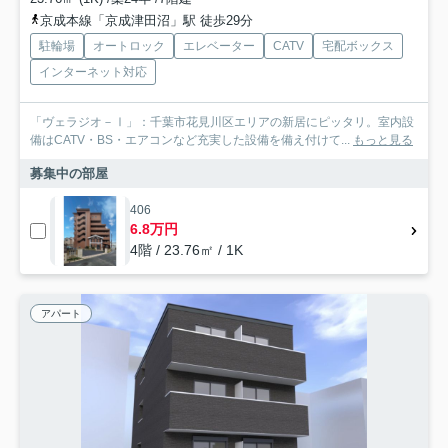
京成本線「京成津田沼」駅 徒歩29分
駐輪場
オートロック
エレベーター
CATV
宅配ボックス
インターネット対応
「ヴェラジオ－Ⅰ」：千葉市花見川区エリアの新居にピッタリ。室内設
備はCATV・BS・エアコンなど充実した設備を備え付けて...
もっと見る
募集中の部屋
406
6.8万円
4階 / 23.76㎡ / 1K
アパート