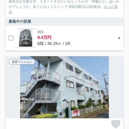
新生活を失敗せず、スタートさせたいならこちらの「伊藤ビル」はいか
がでしょうか。近くにはミニストップ 津田沼駅北口店(徒歩...
もっと見
る
募集中の部屋
603
9.4万円
6階 / 36.28㎡ / 1R
賃貸マンション