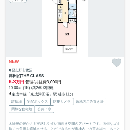
アパート
NEW
習志野市鷺沼
津田沼THE CLASS
6.3
万円
管理/共益費3,000円
19.00㎡ (1K) /築2年 /3階建
京成本線「京成津田沼」駅 徒歩11分
駐輪場
宅配ボックス
防犯カメラ
敷地内ごみ置き場
閑静な住宅地
公共下水
太陽光の暖かさを実感しやすい南向き空間のアパートです。面倒なゴミ
捨ての負担を軽減させることができるのが敷地内ごみ置き場の...
もっと