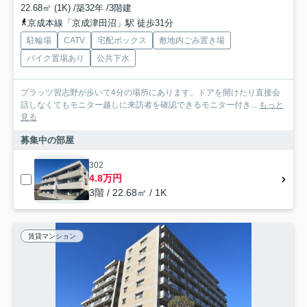
22.68㎡ (1K) /築32年 /3階建
京成本線「京成津田沼」駅 徒歩31分
駐輪場
CATV
宅配ボックス
敷地内ごみ置き場
バイク置場あり
公共下水
プラッツ習志野が歩いて4分の場所にあります。ドアを開けたり直接会
話しなくてもモニター越しに来訪者を確認できるモニター付き...
もっと
見る
募集中の部屋
302
4.8万円
3階 / 22.68㎡ / 1K
賃貸マンション