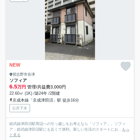
NEW
習志野市谷津
ソフィア
6.5
万円
管理/共益費3,000円
22.60㎡ (1K) /築24年 /2階建
京成本線「京成津田沼」駅 徒歩16分
公共下水
総武線津田沼駅周辺への引っ越しをお考えなら「ソフィア」。ソフィ
ア：総武線津田沼駅にも近くて便利。新しい生活のスタートにお...
もっ
と見る