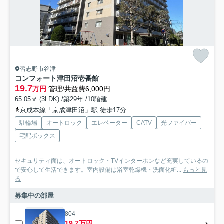
習志野市谷津
コンフォート津田沼壱番館
19.7
万円
管理/共益費6,000円
65.05㎡ (3LDK) /築29年 /10階建
京成本線「京成津田沼」駅 徒歩17分
駐輪場
オートロック
エレベーター
CATV
光ファイバー
宅配ボックス
セキュリティ面は、オートロック・TVインターホンなど充実しているの
で安心して生活できます。室内設備は浴室乾燥機・洗面化粧...
もっと見
る
募集中の部屋
804
19.7万円