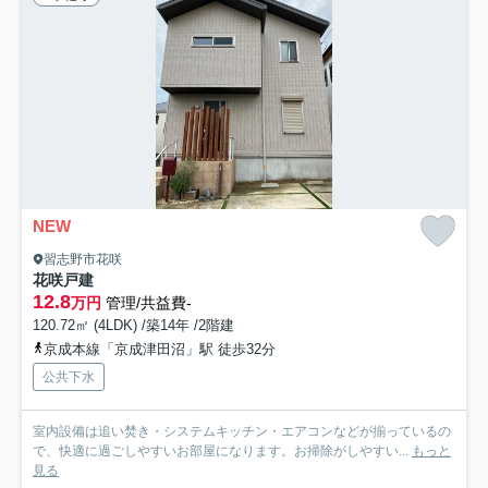
NEW
習志野市花咲
花咲戸建
12.8
万円
管理/共益費-
120.72㎡ (4LDK) /築14年 /2階建
京成本線「京成津田沼」駅 徒歩32分
公共下水
室内設備は追い焚き・システムキッチン・エアコンなどが揃っているの
で、快適に過ごしやすいお部屋になります。お掃除がしやすい...
もっと
見る