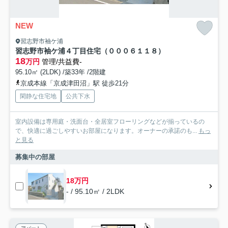
NEW
習志野市袖ケ浦
習志野市袖ケ浦４丁目住宅（０００６１１８）
18
万円
管理/共益費-
95.10㎡ (2LDK) /築33年 /2階建
京成本線「京成津田沼」駅 徒歩21分
閑静な住宅地
公共下水
室内設備は専用庭・洗面台・全居室フローリングなどが揃っているの
で、快適に過ごしやすいお部屋になります。オーナーの承諾のも...
もっ
と見る
募集中の部屋
18万円
- / 95.10㎡ / 2LDK