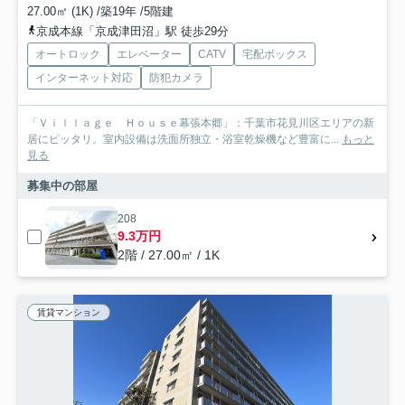
27.00㎡ (1K) /築19年 /5階建
京成本線「京成津田沼」駅 徒歩29分
オートロック
エレベーター
CATV
宅配ボックス
インターネット対応
防犯カメラ
「Ｖｉｌｌａｇｅ Ｈｏｕｓｅ幕張本郷」：千葉市花見川区エリアの新
居にピッタリ。室内設備は洗面所独立・浴室乾燥機など豊富に...
もっと
見る
募集中の部屋
208
9.3万円
2階 / 27.00㎡ / 1K
賃貸マンション