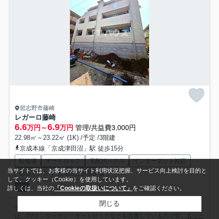
習志野市藤崎
レガーロ藤崎
6.6
6.9
万円～
万円
管理/共益費3,000円
22.98㎡～23.22㎡ (1K) /予定 /3階建
京成本線「京成津田沼」駅 徒歩15分
駐輪場
オートロック
宅配ボックス
インターネット対応
当サイトでは、お客様の当サイト利用状況把握、サービス向上検討を目的と
防犯カメラ
敷地内ごみ置き場
して、クッキー（Cookie）を使用しています。
新築
詳しくは、当社の
「Cookieの取扱いについて」
をご確認ください。
閉じる
ぜひ一度見ていただきたい、「レガーロ藤崎」です。セキュリティ面
は、TVインターホン・オートロックなどを設置しているので安...
もっと