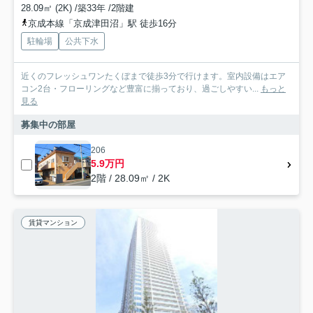
28.09㎡ (2K) /築33年 /2階建
京成本線「京成津田沼」駅 徒歩16分
駐輪場
公共下水
近くのフレッシュワンたくぼまで徒歩3分で行けます。室内設備はエア
コン2台・フローリングなど豊富に揃っており、過ごしやすい...
もっと
見る
募集中の部屋
206
5.9万円
2階 / 28.09㎡ / 2K
賃貸マンション