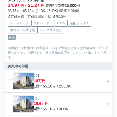
スカイグランデ津田沼
14.9
21.2
万円～
万円
管理/共益費15,000円
36.75㎡～65.10㎡ (1LDK～3LDK) /新築 /10階建
京成本線「京成津田沼」駅 徒歩10分
オートロック
エレベーター
CATV
宅配ボックス
敷地内ごみ置き場
バイク置場あり
新築
共用部には敷地内ごみ置き場・バイク置場など様々な設備やサービスが
揃っているので便利です。室内設備はCATV・エアコン・追...
もっと見
る
募集中の部屋
101
18万円
1階 / 65.10㎡ / 2SLDK
410
18.6万円
4階 / 65.10㎡ / 3LDK