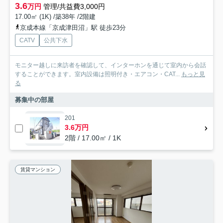
3.6
万円
管理/共益費3,000円
17.00㎡ (1K) /築38年 /2階建
京成本線「京成津田沼」駅 徒歩23分
CATV
公共下水
モニター越しに来訪者を確認して、インターホンを通じて室内から会話
することができます。室内設備は照明付き・エアコン・CAT...
もっと見
る
募集中の部屋
201
3.6万円
2階 / 17.00㎡ / 1K
賃貸マンション