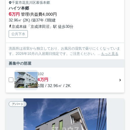
千葉市花見川区幕張本郷
ハイツ本郷
6
万円
管理/共益費4,000円
32.96㎡ (2K) /築37年 /3階建
京成本線「京成津田沼」駅 徒歩30分
公共下水
洗面所は浴室から独立しており、お風呂の湿気で曇りにくくなっていま
す。2026年10月の入居期日指定です。ご注意ください。...
もっと見る
募集中の部屋
102
6万円
1階 / 32.96㎡ / 2K
アパート