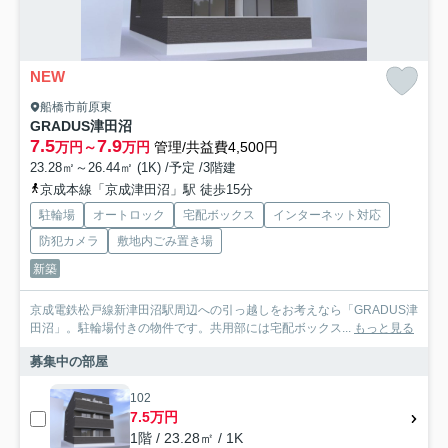
NEW
船橋市前原東
GRADUS津田沼
7.5
7.9
万円～
万円
管理/共益費4,500円
23.28㎡～26.44㎡ (1K) /予定 /3階建
京成本線「京成津田沼」駅 徒歩15分
駐輪場
オートロック
宅配ボックス
インターネット対応
防犯カメラ
敷地内ごみ置き場
新築
京成電鉄松戸線新津田沼駅周辺への引っ越しをお考えなら「GRADUS津
田沼」。駐輪場付きの物件です。共用部には宅配ボックス...
もっと見る
募集中の部屋
102
7.5万円
1階 / 23.28㎡ / 1K