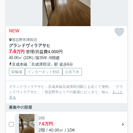
NEW
習志野市津田沼
グランドヴィラアサヒ
7.6
万円
管理/共益費4,000円
40.00㎡ (1DK) /築35年 /6階建
京成本線「京成津田沼」駅 徒歩6分
駐輪場
インターネット対応
公共下水
グランドヴィラアサヒ：京成本線京成津田沼駅にも近くて便利。「グラ
ンドヴィラアサヒ」：習志野市エリアの新居にピッタリ。知ら...
もっと
見る
募集中の部屋
205
7.6万円
2階 / 40.00㎡ / 1DK