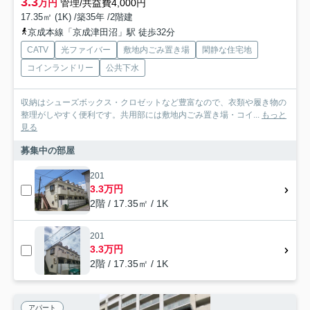
3.3
万円
管理/共益費4,000円
17.35㎡ (1K) /築35年 /2階建
京成本線「京成津田沼」駅 徒歩32分
CATV
光ファイバー
敷地内ごみ置き場
閑静な住宅地
コインランドリー
公共下水
収納はシューズボックス・クロゼットなど豊富なので、衣類や履き物の
整理がしやすく便利です。共用部には敷地内ごみ置き場・コイ...
もっと
見る
募集中の部屋
201
3.3万円
2階 / 17.35㎡ / 1K
201
3.3万円
2階 / 17.35㎡ / 1K
アパート