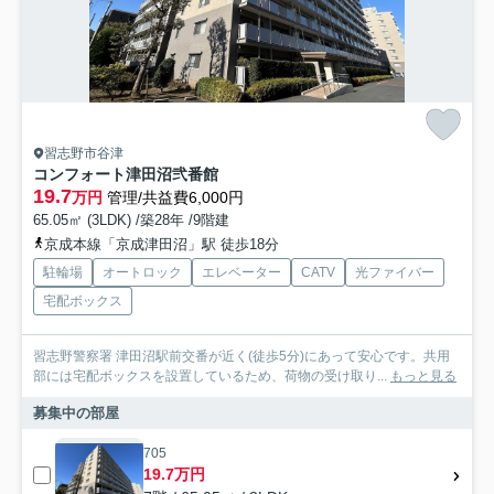
習志野市谷津
コンフォート津田沼弐番館
19.7
万円
管理/共益費6,000円
65.05㎡ (3LDK) /築28年 /9階建
京成本線「京成津田沼」駅 徒歩18分
駐輪場
オートロック
エレベーター
CATV
光ファイバー
宅配ボックス
習志野警察署 津田沼駅前交番が近く(徒歩5分)にあって安心です。共用
部には宅配ボックスを設置しているため、荷物の受け取り...
もっと見る
募集中の部屋
705
19.7万円