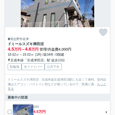
習志野市谷津
ドミールスズキ津田沼
4.5
4.6
万円～
万円
管理/共益費4,000円
18.62㎡～19.02㎡ (1R) /築34年 /3階建
京成本線「京成津田沼」駅 徒歩13分
駐輪場
光ファイバー
公共下水
ドミールスズキ津田沼：京成本線京成津田沼駅にも近くて便利。室内設
備はエアコン・バストイレ別などが揃っているので、快適に過...
もっと
見る
募集中の部屋
103
4.5万円