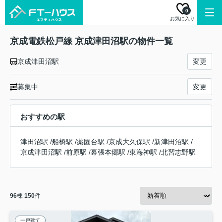
0
お気に入り
京成電鉄松戸線 京成津田沼駅の物件一覧
京成津田沼駅
変更
募集中
変更
おすすめの駅
津田沼駅
/
船橋駅
/
薬園台駅
/
京成大久保駅
/
新津田沼駅
/
京成津田沼駅
/
前原駅
/
幕張本郷駅
/
東海神駅
/
北習志野駅
96
棟
150
件
一戸建て