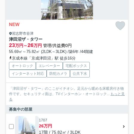
NEW
習志野市谷津
津田沼ザ・タワー
23
26
万円～
万円
管理/共益費0円
55.69㎡～75.82㎡ (2LDK～3LDK) /築6年 /44階建
京成本線「京成津田沼」駅 徒歩16分
オートロック
エレベーター
宅配ボックス
インターネット対応
防犯カメラ
公共下水
「津田沼ザ・タワー」のここがイチオシ。足元から暖める床暖房付き物
件です。セキュリティ面は、TVインターホン・オートロック...
もっと見
る
募集中の部屋
1707
26万円
17階 / 75.82㎡ / 3LDK