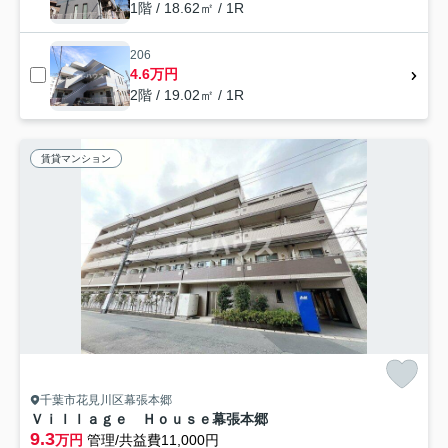
1階 / 18.62㎡ / 1R
206
4.6万円
2階 / 19.02㎡ / 1R
賃貸マンション
千葉市花見川区幕張本郷
Ｖｉｌｌａｇｅ Ｈｏｕｓｅ幕張本郷
9.3
万円
管理/共益費11,000円