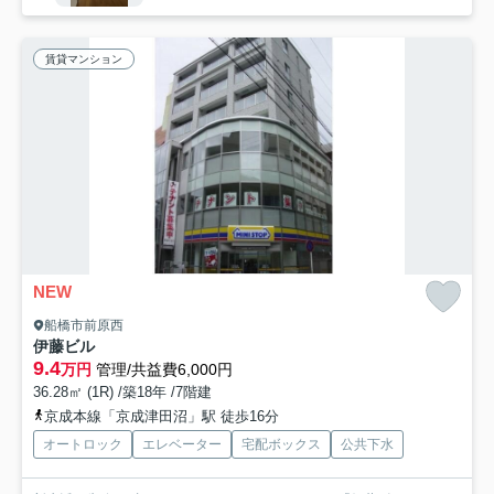
賃貸マンション
NEW
船橋市前原西
伊藤ビル
9.4
万円
管理/共益費6,000円
36.28㎡ (1R) /築18年 /7階建
京成本線「京成津田沼」駅 徒歩16分
オートロック
エレベーター
宅配ボックス
公共下水